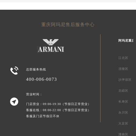
重庆阿玛尼售后服务中心
阿玛尼重庆
江北区

涪陵区
总部服务热线
400-006-0073
沙坪坝区
北碚区
营业时间：

长寿区
门店营业：09:00-19:30（节假日正常营业）
客服在线：08:00-22:00（节假日正常营业）
永川区
客服及门店节假日不休
大足区
潼南区