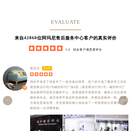
EVALUATE
42860
来自
位阿玛尼售后服务中心客户的真实评价





5.0
综合客户满意度评分
Lv6
熊宝宝





我的手表买了很多年了一直没做过保养，找了好久选了重庆市江北区
观音桥步行街2号融恒时代广场9层（观音桥步行街2号）融恒时代广
场这家阿玛尼售后服务中心，进来感觉环境很舒适，服务人员态度很
随和很专业。做完保养手表走时也很精准，外观也是焕然一新。收费
<
>
方面也是很合理，并且师傅还细心地告知了一些使用的注意事项。很
愉快的一次消费体验。