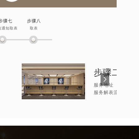
步骤七
步骤八
信通知取表
取表
步骤二：
手
服务地址
服务解表流程