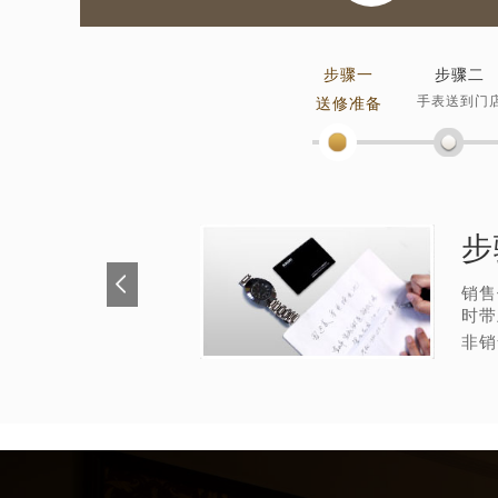
步骤一
步骤二
手表送到门
送修准备
步
销售
时带
非销