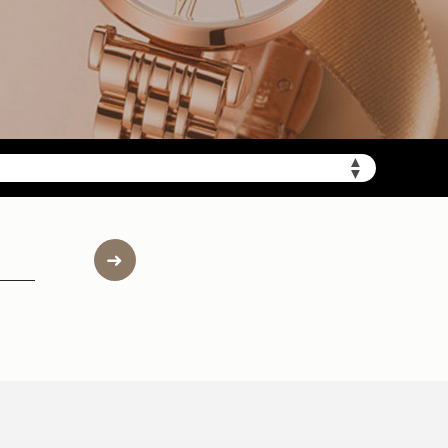
▲
▼
约）