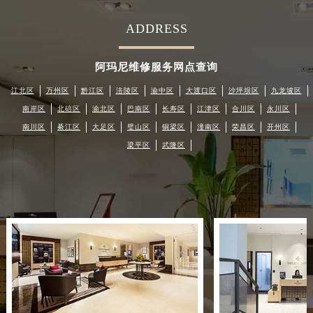
ADDRESS
阿玛尼维修服务网点查询
江北区
万州区
黔江区
涪陵区
渝中区
大渡口区
沙坪坝区
九龙坡区
南岸区
北碚区
渝北区
巴南区
长寿区
江津区
合川区
永川区
南川区
綦江区
大足区
璧山区
铜梁区
潼南区
荣昌区
开州区
梁平区
武隆区