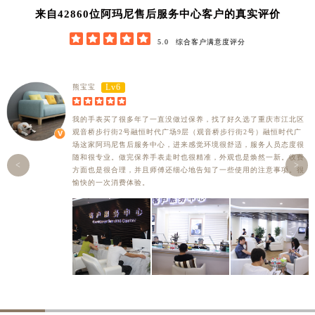
42860
来自
位阿玛尼售后服务中心客户的真实评价





5.0
综合客户满意度评分
Lv6
熊宝宝





我的手表买了很多年了一直没做过保养，找了好久选了重庆市江北区
观音桥步行街2号融恒时代广场9层（观音桥步行街2号）融恒时代广
场这家阿玛尼售后服务中心，进来感觉环境很舒适，服务人员态度很
随和很专业。做完保养手表走时也很精准，外观也是焕然一新。收费
<
>
方面也是很合理，并且师傅还细心地告知了一些使用的注意事项。很
愉快的一次消费体验。