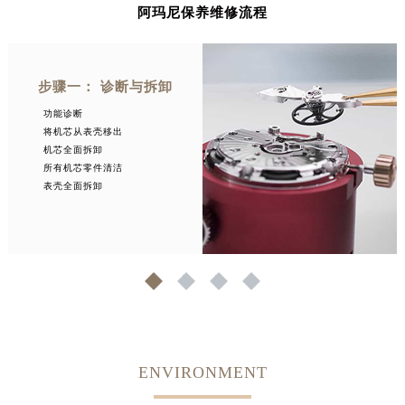
阿玛尼保养维修流程
步骤一： 诊断与拆卸
功能诊断
将机芯从表壳移出
机芯全面拆卸
所有机芯零件清洁
表壳全面拆卸
1
2
3
4
ENVIRONMENT