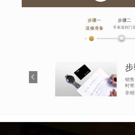
步骤一
步骤二
手表送到门
送修准备
步
销售
时带
非销