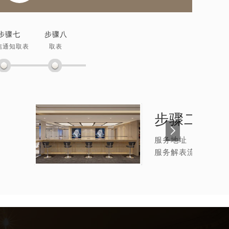
步骤七
步骤八
信通知取表
取表
步骤二：
手
服务地址
服务解表流程