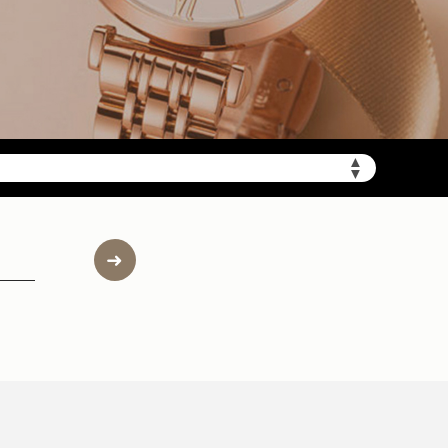
▲
▼
约）