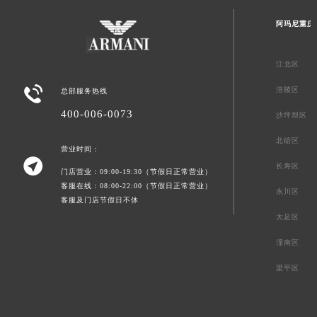
阿玛尼重庆
江北区

涪陵区
总部服务热线
400-006-0073
沙坪坝区
北碚区
营业时间：

长寿区
门店营业：09:00-19:30（节假日正常营业）
客服在线：08:00-22:00（节假日正常营业）
永川区
客服及门店节假日不休
大足区
潼南区
梁平区