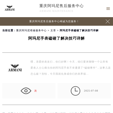
重庆阿玛尼售后服务中心

ARMANI MAINTENANCE

重庆阿玛尼售后服务中心竭诚为您服务！
当前位置：
重庆阿玛尼维修服务中心
>
文章
> 阿玛尼手表磕碰了解决技巧详解
阿玛尼手表磕碰了解决技巧详解
嘿，亲爱的表友们，你们好啊！今天，咱们要来聊聊一个让所有
爱表人士心痛当你的阿玛尼手表不幸遭遇了“磕碰事件”，这事儿该
怎么破？别怕，今天我就化身成你们的表界福…

次
2025-07-08