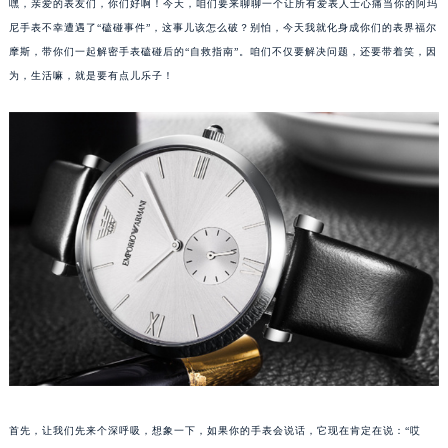
嘿，亲爱的表友们，你们好啊！今天，咱们要来聊聊一个让所有爱表人士心痛当你的阿玛
尼手表不幸遭遇了“磕碰事件”，这事儿该怎么破？别怕，今天我就化身成你们的表界福尔
摩斯，带你们一起解密手表磕碰后的“自救指南”。咱们不仅要解决问题，还要带着笑，因
为，生活嘛，就是要有点儿乐子！
首先，让我们先来个深呼吸，想象一下，如果你的手表会说话，它现在肯定在说：“哎