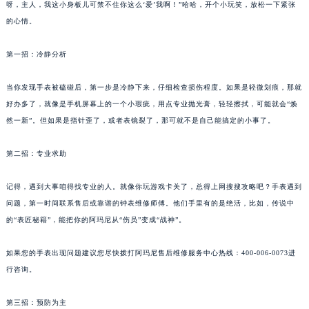
呀，主人，我这小身板儿可禁不住你这么‘爱’我啊！”哈哈，开个小玩笑，放松一下紧张
的心情。
第一招：冷静分析
当你发现手表被磕碰后，第一步是冷静下来，仔细检查损伤程度。如果是轻微划痕，那就
好办多了，就像是手机屏幕上的一个小瑕疵，用点专业抛光膏，轻轻擦拭，可能就会“焕
然一新”。但如果是指针歪了，或者表镜裂了，那可就不是自己能搞定的小事了。
第二招：专业求助
记得，遇到大事咱得找专业的人。就像你玩游戏卡关了，总得上网搜搜攻略吧？手表遇到
问题，第一时间联系售后或靠谱的钟表维修师傅。他们手里有的是绝活，比如，传说中
的“表匠秘籍”，能把你的阿玛尼从“伤员”变成“战神”。
如果您的手表出现问题建议您尽快拨打阿玛尼售后维修服务中心热线：400-006-0073进
行咨询。
第三招：预防为主