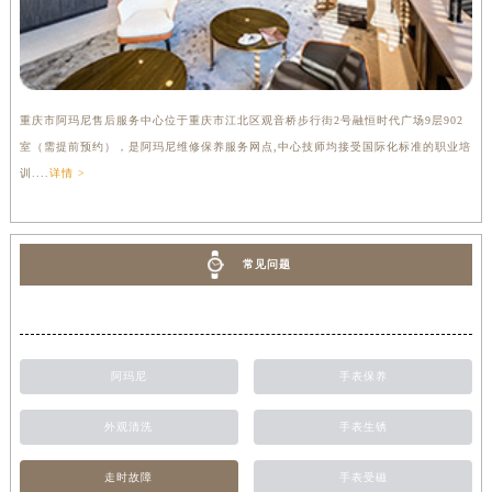
重庆市阿玛尼售后服务中心位于重庆市江北区观音桥步行街2号融恒时代广场9层902
室（需提前预约），是阿玛尼维修保养服务网点,中心技师均接受国际化标准的职业培
训....
详情 >
常见问题
阿玛尼
手表保养
外观清洗
手表生锈
走时故障
手表受磁