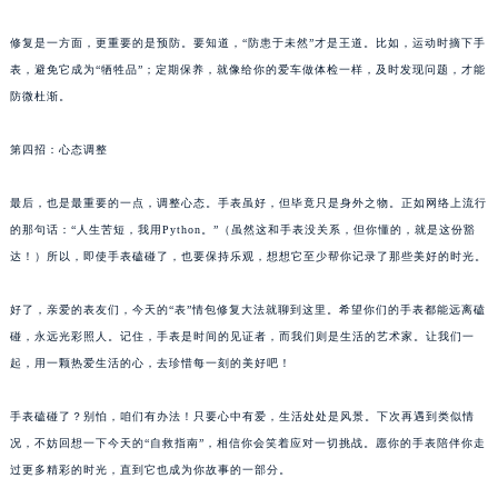
修复是一方面，更重要的是预防。要知道，“防患于未然”才是王道。比如，运动时摘下手
表，避免它成为“牺牲品”；定期保养，就像给你的爱车做体检一样，及时发现问题，才能
防微杜渐。
第四招：心态调整
最后，也是最重要的一点，调整心态。手表虽好，但毕竟只是身外之物。正如网络上流行
的那句话：“人生苦短，我用Python。”（虽然这和手表没关系，但你懂的，就是这份豁
达！）所以，即使手表磕碰了，也要保持乐观，想想它至少帮你记录了那些美好的时光。
好了，亲爱的表友们，今天的“表”情包修复大法就聊到这里。希望你们的手表都能远离磕
碰，永远光彩照人。记住，手表是时间的见证者，而我们则是生活的艺术家。让我们一
起，用一颗热爱生活的心，去珍惜每一刻的美好吧！
手表磕碰了？别怕，咱们有办法！只要心中有爱，生活处处是风景。下次再遇到类似情
况，不妨回想一下今天的“自救指南”，相信你会笑着应对一切挑战。愿你的手表陪伴你走
过更多精彩的时光，直到它也成为你故事的一部分。