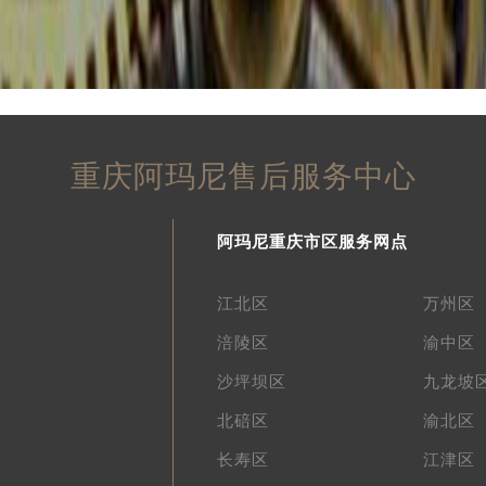
重庆阿玛尼售后服务中心
阿玛尼重庆市区服务网点
江北区
万州区
涪陵区
渝中区
沙坪坝区
九龙坡
北碚区
渝北区
长寿区
江津区