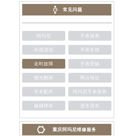
常见问题
阿玛尼
手表保养
外观清洗
手表生锈
走时故障
手表受磁
抛光翻新
网点地址
手表配件
阿玛尼手表保养
磕碰摔坏
进水进灰
重庆阿玛尼维修服务