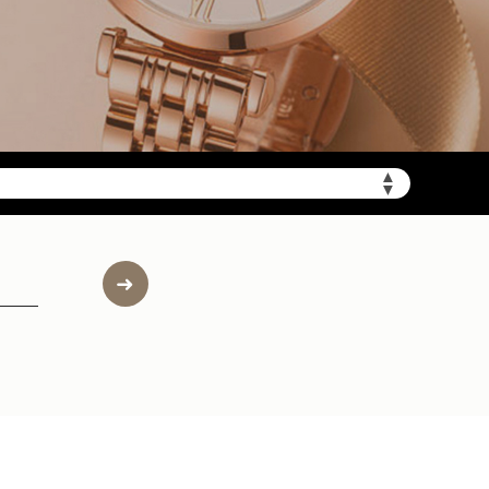
▲
▼
约）