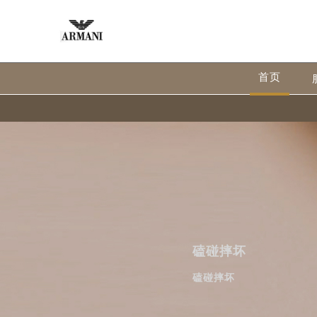
首页
磕碰摔坏
磕碰摔坏