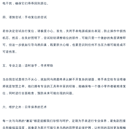
电干扰，确保它们乖乖回到原位。
四、谨慎尝试：手动复位的尝试
若你决定尝试自行复位，请极度小心。首先，关闭手表电源或拔出表冠，防止操作中损伤
机芯。然后，在良好照明下，尝试轻轻调整错位的部件，可能只需一个微妙的角度调整即
可。但这一步犹如引导乌鸦归巢，既要胆大心细，也要意识到任何不当压力都可能造成不
可逆伤害。
五、专业之选：适时放手，寻求帮助
当自我尝试显得力不从心，就如同乌鸦最终承认解不开复杂的谜题，将手表交给专业维修
师就是智慧之举。他们拥有专业的工具和丰富的经验，能确保每一个微小零件都被精准复
位，同时进行全面检查，预防未来可能出现的问题。
六、维护之外：日常保养的艺术
每一次与乌鸦的“邂逅”都是提醒我们珍惜与呵护。定期为手表进行专业保养，避免剧烈撞
击和极端温湿度，就像是为那片可能引来乌鸦的田野竖起保护网，让时间的流转更加顺畅