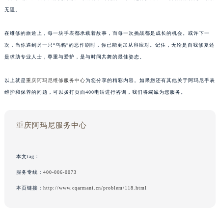
无阻。
在维修的旅途上，每一块手表都承载着故事，而每一次挑战都是成长的机会。或许下一
次，当你遇到另一只“乌鸦”的恶作剧时，你已能更加从容应对。记住，无论是自我修复还
是求助专业人士，尊重与爱护，是与时间共舞的最佳姿态。
以上就是
重庆阿玛尼维修服务中心
为您分享的精彩内容。如果您还有其他关于阿玛尼手表
维护和保养的问题，可以拨打页面400电话进行咨询，我们将竭诚为您服务。
重庆阿玛尼服务中心
本文tag：
服务专线：
400-006-0073
本页链接：
http://www.cqarmani.cn/problem/118.html