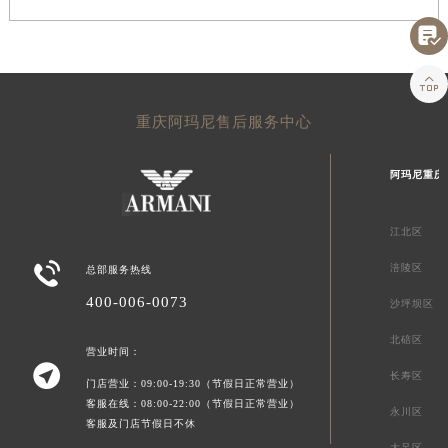


重庆阿玛尼售后服务中心
阿玛尼重庆
江北区

涪陵区
总部服务热线
400-006-0073
沙坪坝区
北碚区
营业时间：

长寿区
门店营业：09:00-19:30（节假日正常营业）
客服在线：08:00-22:00（节假日正常营业）
永川区
客服及门店节假日不休
大足区