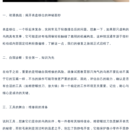
一、初遇挑战：揭开表盘移位的神秘面纱
表盘移位，一个听起来复杂，实则常见于轻微撞击后的问题。想象一下，如果那只虚构的
乌鸦真有其事，它可能是好奇地用喙轻轻触碰了脆弱的机械构造。这种情况通常源于指针
松动或内部固定结构轻微偏移，了解这一点，我们的修复之旅就正式启程了。
二、自我诊断：安全第一，知识为先
在动手之前，重要的是明确自我维修的风险。就像试图教育那只淘气的乌鸦不要乱动不属
于它的宝藏一样，不当的操作可能导致更严重的损坏。因此，评估自己的能力，确认是否
有合适的工具（如精密螺丝刀、放大镜）和一个稳定的工作环境至关重要。记住，耐心与
细心是成功的关键。
三、工具的舞台：维修前的准备
说到工具，想象它们是你的乌鸦伙伴，每一件都有其独特使命。精密螺丝刀负责解开表壳
的秘密，而软毛刷则是清洁时的温柔之手。别忘了防静电手套，它能保护微小零件不受静