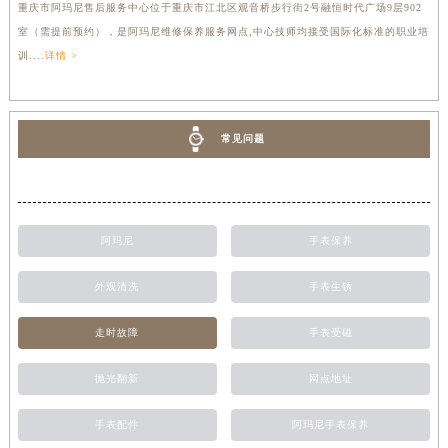
重庆市阿玛尼售后服务中心位于重庆市江北区观音桥步行街2号融恒时代广场9层902
室（需提前预约），是阿玛尼维修保养服务网点,中心技师均接受国际化标准的职业培
训....
详情 >
常见问题
阿玛尼
手表保养
外观清洗
手表生锈
走时故障
手表受磁
抛光翻新
网点地址
手表配件
阿玛尼手表保养