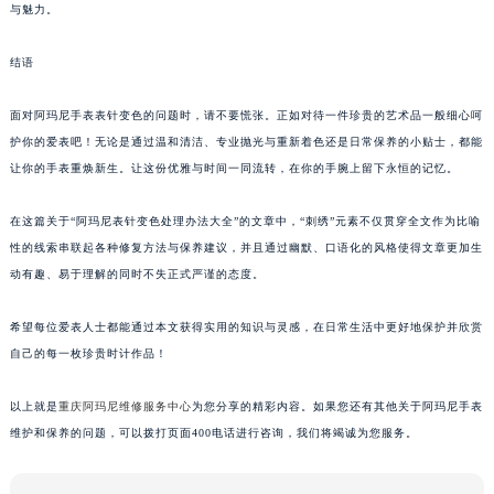
与魅力。
结语
面对阿玛尼手表表针变色的问题时，请不要慌张。正如对待一件珍贵的艺术品一般细心呵
护你的爱表吧！无论是通过温和清洁、专业抛光与重新着色还是日常保养的小贴士，都能
让你的手表重焕新生。让这份优雅与时间一同流转，在你的手腕上留下永恒的记忆。
在这篇关于“阿玛尼表针变色处理办法大全”的文章中，“刺绣”元素不仅贯穿全文作为比喻
性的线索串联起各种修复方法与保养建议，并且通过幽默、口语化的风格使得文章更加生
动有趣、易于理解的同时不失正式严谨的态度。
希望每位爱表人士都能通过本文获得实用的知识与灵感，在日常生活中更好地保护并欣赏
自己的每一枚珍贵时计作品！
以上就是
重庆阿玛尼维修服务中心
为您分享的精彩内容。如果您还有其他关于阿玛尼手表
维护和保养的问题，可以拨打页面400电话进行咨询，我们将竭诚为您服务。