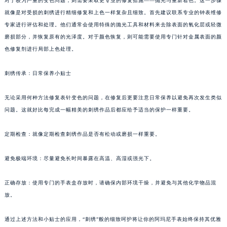
对于较为严重的变色问题，则需要采取更专业的修复措施——抛光与重新着色。这一步骤
就像是对受损的刺绣进行精细修复和上色一样复杂且细致。首先建议联系专业的钟表维修
专家进行评估和处理。他们通常会使用特殊的抛光工具和材料来去除表面的氧化层或轻微
磨损部分，并恢复原有的光泽度。对于颜色恢复，则可能需要使用专门针对金属表面的颜
色修复剂进行局部上色处理。
刺绣传承：日常保养小贴士
无论采用何种方法修复表针变色的问题，在修复后更要注意日常保养以避免再次发生类似
问题。这就好比每完成一幅精美的刺绣作品后都应给予适当的保护一样重要。
定期检查：就像定期检查刺绣作品是否有松动或磨损一样重要。
避免极端环境：尽量避免长时间暴露在高温、高湿或强光下。
正确存放：使用专门的手表盒存放时，请确保内部环境干燥，并避免与其他化学物品混
放。
通过上述方法和小贴士的应用，“刺绣”般的细致呵护将让你的阿玛尼手表始终保持其优雅