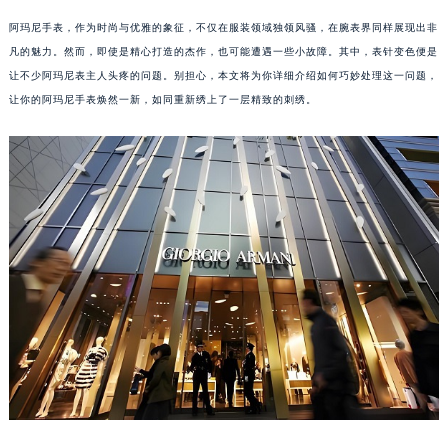
阿玛尼手表，作为时尚与优雅的象征，不仅在服装领域独领风骚，在腕表界同样展现出非
凡的魅力。然而，即使是精心打造的杰作，也可能遭遇一些小故障。其中，表针变色便是
让不少阿玛尼表主人头疼的问题。别担心，本文将为你详细介绍如何巧妙处理这一问题，
让你的阿玛尼手表焕然一新，如同重新绣上了一层精致的刺绣。