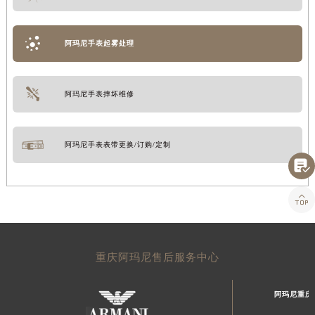
阿玛尼手表起雾处理
阿玛尼手表摔坏维修
阿玛尼手表表带更换/订购/定制


重庆阿玛尼售后服务中心
阿玛尼重庆