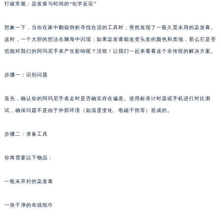
打破常规：染发膏与时间的“化学反应”
想象一下，当你在家中翻箱倒柜寻找合适的工具时，突然发现了一瓶久置未用的染发膏。
这时，一个大胆的想法在脑海中闪现：如果染发膏能改变头发的颜色和质地，那么它是否
也能对我们的阿玛尼手表产生影响呢？没错！让我们一起来看看这个非传统的解决方案。
步骤一：识别问题
首先，确认你的阿玛尼手表走时是否确实存在偏差。使用标准计时器或手机进行对比测
试，确保问题不是由于外部环境（如温度变化、电磁干扰等）造成的。
步骤二：准备工具
你将需要以下物品：
一瓶未开封的染发膏
一块干净的布或纸巾