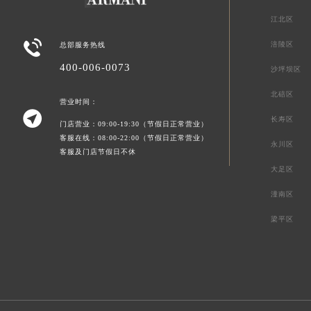
江北区

涪陵区
总部服务热线
400-006-0073
沙坪坝区
北碚区
营业时间：

长寿区
门店营业：09:00-19:30（节假日正常营业）
客服在线：08:00-22:00（节假日正常营业）
永川区
客服及门店节假日不休
大足区
潼南区
梁平区