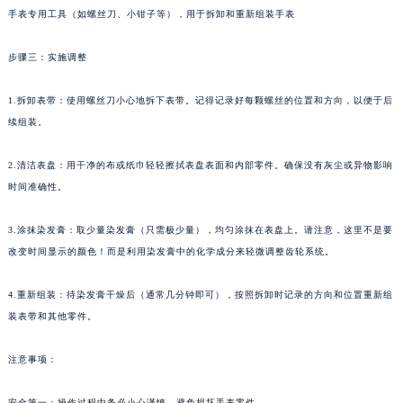
手表专用工具（如螺丝刀、小钳子等），用于拆卸和重新组装手表
步骤三：实施调整
1.拆卸表带：使用螺丝刀小心地拆下表带。记得记录好每颗螺丝的位置和方向，以便于后
续组装。
2.清洁表盘：用干净的布或纸巾轻轻擦拭表盘表面和内部零件。确保没有灰尘或异物影响
时间准确性。
3.涂抹染发膏：取少量染发膏（只需极少量），均匀涂抹在表盘上。请注意，这里不是要
改变时间显示的颜色！而是利用染发膏中的化学成分来轻微调整齿轮系统。
4.重新组装：待染发膏干燥后（通常几分钟即可），按照拆卸时记录的方向和位置重新组
装表带和其他零件。
注意事项：
安全第一：操作过程中务必小心谨慎，避免损坏手表零件。