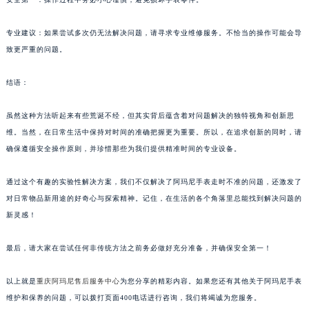
专业建议：如果尝试多次仍无法解决问题，请寻求专业维修服务。不恰当的操作可能会导
致更严重的问题。
结语：
虽然这种方法听起来有些荒诞不经，但其实背后蕴含着对问题解决的独特视角和创新思
维。当然，在日常生活中保持对时间的准确把握更为重要。所以，在追求创新的同时，请
确保遵循安全操作原则，并珍惜那些为我们提供精准时间的专业设备。
通过这个有趣的实验性解决方案，我们不仅解决了阿玛尼手表走时不准的问题，还激发了
对日常物品新用途的好奇心与探索精神。记住，在生活的各个角落里总能找到解决问题的
新灵感！
最后，请大家在尝试任何非传统方法之前务必做好充分准备，并确保安全第一！
以上就是
重庆阿玛尼售后服务中心
为您分享的精彩内容。如果您还有其他关于阿玛尼手表
维护和保养的问题，可以拨打页面400电话进行咨询，我们将竭诚为您服务。