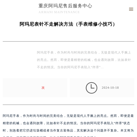
重庆阿玛尼售后服务中心
当前位置：
重庆阿玛尼维修服务中心
>
文章
> 阿玛尼表针不走解决方法（手表维修小技

ARMANI MAINTENANCE
巧）
重庆阿玛尼售后服务中心竭诚为您服务！
阿玛尼表针不走解决方法（手表维修小技巧）
阿玛尼手表，作为时尚与时间的完美结合，无疑是现代人手腕上
的亮点。然而，即便是最精密的机械，也会遇到故障，比如表针
不走的情况。当你的阿玛尼手表陷入“停滞”…

次
2024-10-18
阿玛尼手表，作为时尚与时间的完美结合，无疑是现代人手腕上的亮点。然而，即便是最
精密的机械，也会遇到故障，比如表针不走的情况。当你的阿玛尼手表陷入“停滞”状态
时，别急着把它扔进垃圾桶或者当作复古装饰品，其实解决这个问题并不复杂。本文将为