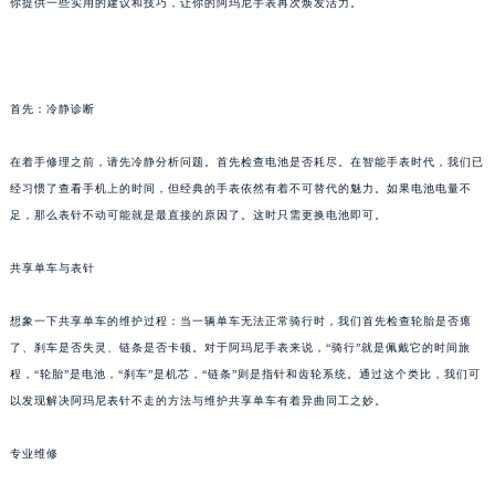
你提供一些实用的建议和技巧，让你的阿玛尼手表再次焕发活力。
首先：冷静诊断
在着手修理之前，请先冷静分析问题。首先检查电池是否耗尽。在智能手表时代，我们已
经习惯了查看手机上的时间，但经典的手表依然有着不可替代的魅力。如果电池电量不
足，那么表针不动可能就是最直接的原因了。这时只需更换电池即可。
共享单车与表针
想象一下共享单车的维护过程：当一辆单车无法正常骑行时，我们首先检查轮胎是否瘪
了、刹车是否失灵、链条是否卡顿。对于阿玛尼手表来说，“骑行”就是佩戴它的时间旅
程，“轮胎”是电池，“刹车”是机芯，“链条”则是指针和齿轮系统。通过这个类比，我们可
以发现解决阿玛尼表针不走的方法与维护共享单车有着异曲同工之妙。
专业维修