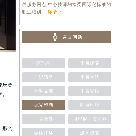
养服务网点,中心技师均接受国际化标准的
职业培训....
详情 >
常见问题
阿玛尼
手表保养
外观清洗
手表生锈
像乐谱
走时故障
手表受磁
章。
抛光翻新
网点地址
手表配件
阿玛尼手表保养
，那么
磕碰摔坏
进水进灰