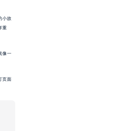
的小故
样重
就像一
打页面