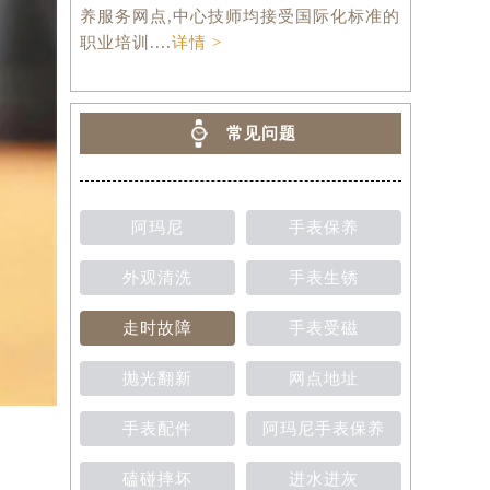
养服务网点,中心技师均接受国际化标准的
职业培训....
详情 >
常见问题
阿玛尼
手表保养
外观清洗
手表生锈
走时故障
手表受磁
抛光翻新
网点地址
手表配件
阿玛尼手表保养
磕碰摔坏
进水进灰