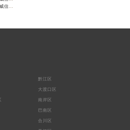
重庆阿玛尼官方售后服务中心｜最新电话和维修地址权威信息公示（2026年7月最新）
黔江区
大渡口区
区
南岸区
巴南区
合川区