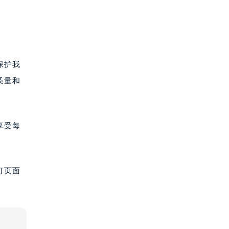
保护我
质量和
享受每
打页面