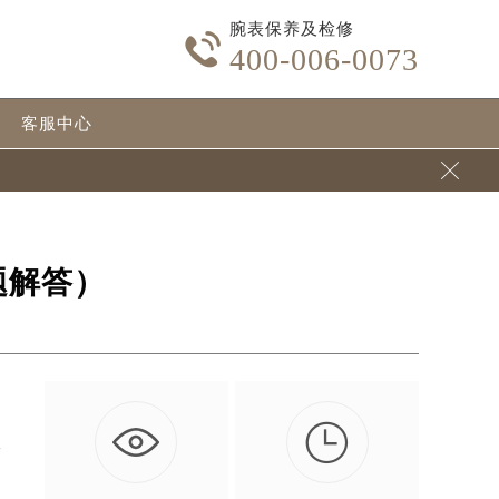
腕表保养及检修

400-006-0073
客服中心

题解答）

手
…