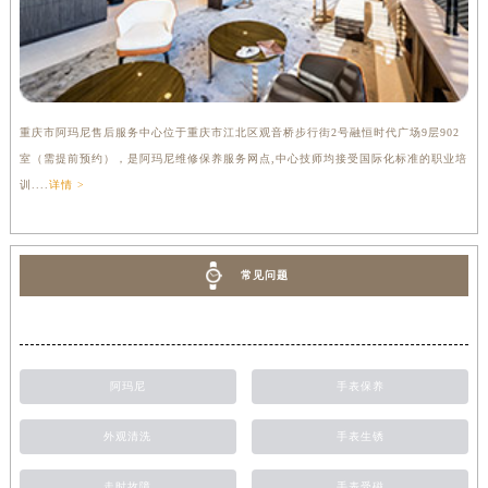
重庆市阿玛尼售后服务中心位于重庆市江北区观音桥步行街2号融恒时代广场9层902
室（需提前预约），是阿玛尼维修保养服务网点,中心技师均接受国际化标准的职业培
训....
详情 >
常见问题
阿玛尼
手表保养
外观清洗
手表生锈
走时故障
手表受磁