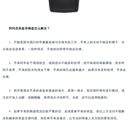
阿玛尼表盘有锈迹怎么解决？
1、可能是因为我们经常佩戴表做与水相关的工作，手表上的水份不能及时擦干，水
分就会流进表里。一段时间后，手表的内部零件就会生锈。
2、手表经常处于潮湿状态，或因进水不能及时处理，使手表很容易被腐蚀，若长时
间不保养，手表的防水性就会下降，手表的细孔会越来越大，如果没有及时处理，手表会
生锈。
3、把牙膏滴在手表的表盘有锈迹的地方，再滴一滴水，然后用纤维布进行擦拭。清
洁后可加入点醋，溶解醋酸，再用清水冲洗即可。当然，还可以使用除锈剂。
4、如果手表的锈迹情况比较严重的话，必须更换手表的表盘。若以上方法仍不能解
决机械表的表盘生锈问题，则应将手表送修店，让专业的维修人员为您的爱表清洗。