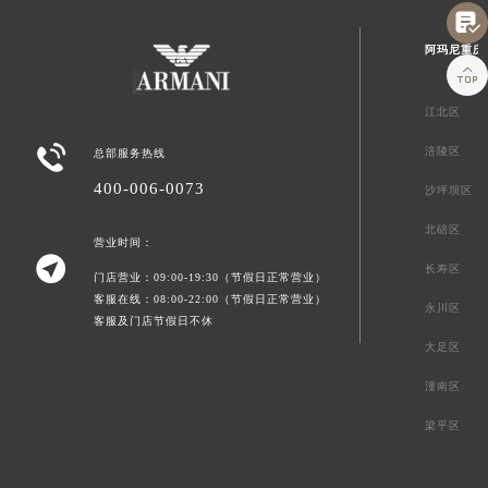

阿玛尼重庆

江北区

涪陵区
总部服务热线
400-006-0073
沙坪坝区
北碚区
营业时间：

长寿区
门店营业：09:00-19:30（节假日正常营业）
客服在线：08:00-22:00（节假日正常营业）
永川区
客服及门店节假日不休
大足区
潼南区
梁平区