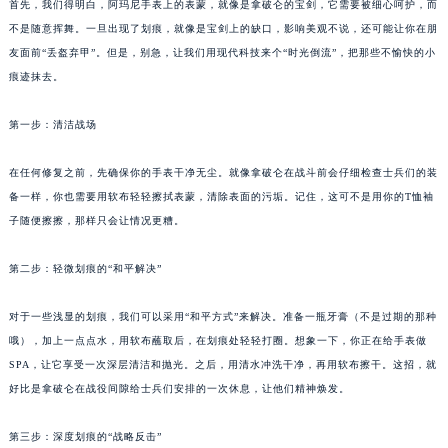
首先，我们得明白，阿玛尼手表上的表蒙，就像是拿破仑的宝剑，它需要被细心呵护，而
不是随意挥舞。一旦出现了划痕，就像是宝剑上的缺口，影响美观不说，还可能让你在朋
友面前“丢盔弃甲”。但是，别急，让我们用现代科技来个“时光倒流”，把那些不愉快的小
痕迹抹去。
第一步：清洁战场
在任何修复之前，先确保你的手表干净无尘。就像拿破仑在战斗前会仔细检查士兵们的装
备一样，你也需要用软布轻轻擦拭表蒙，清除表面的污垢。记住，这可不是用你的T恤袖
子随便擦擦，那样只会让情况更糟。
第二步：轻微划痕的“和平解决”
对于一些浅显的划痕，我们可以采用“和平方式”来解决。准备一瓶牙膏（不是过期的那种
哦），加上一点点水，用软布蘸取后，在划痕处轻轻打圈。想象一下，你正在给手表做
SPA，让它享受一次深层清洁和抛光。之后，用清水冲洗干净，再用软布擦干。这招，就
好比是拿破仑在战役间隙给士兵们安排的一次休息，让他们精神焕发。
第三步：深度划痕的“战略反击”