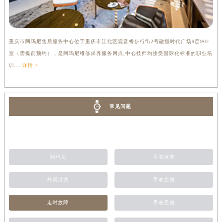
重庆市阿玛尼售后服务中心位于重庆市江北区观音桥步行街2号融恒时代广场9层902
室（需提前预约），是阿玛尼维修保养服务网点,中心技师均接受国际化标准的职业培
训....
详情 >
常见问题
阿玛尼
手表保养
外观清洗
手表生锈
走时故障
手表受磁