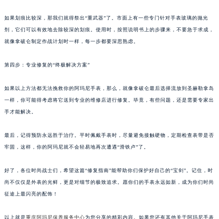
如果划痕比较深，那我们就得祭出“重武器”了。市面上有一些专门针对手表玻璃的抛光
剂，它们可以有效地去除较深的划痕。使用时，按照说明书上的步骤来，不要急于求成，
就像拿破仑制定作战计划时一样，每一步都要深思熟虑。
第四步：专业修复的“终极解决方案”
如果以上方法都无法挽救你的阿玛尼手表，那么，就像拿破仑最后选择流放到圣赫勒拿岛
一样，你可能得考虑将它送到专业的维修店进行修复。毕竟，有些问题，还是需要专家出
手才能解决。
最后，记得预防永远胜于治疗。平时佩戴手表时，尽量避免接触硬物，定期检查表带是否
牢固，这样，你的阿玛尼就不会轻易地再次遭遇“滑铁卢”了。
好了，各位时尚战士们，希望这篇“修复指南”能帮助你们保护好自己的“宝剑”。记住，时
尚不仅仅是外表的光鲜，更是对细节的极致追求。愿你们的手表永远如新，成为你们时尚
征途上最闪亮的配饰！
以上就是
重庆阿玛尼保养服务中心
为您分享的精彩内容。如果您还有其他关于阿玛尼手表