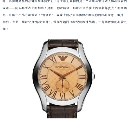
嗨，各位时尚界的小鲜肉和小仙女们！今天咱们要聊的是一个让所有潮流达人痛心疾首的
问题——阿玛尼手表上的划痕！是的，你没听错，那块在你手腕上闪耀着尊贵光芒的阿玛
尼，可能一不小心就遭遇了“滑铁卢”，表蒙上的小瑕疵仿佛在嘲笑你的粗心大意。但是，
别怕，今天，我就化身“修复大师”，带你穿越回18世纪的欧洲战场，一起拯救你的心爱之
物！