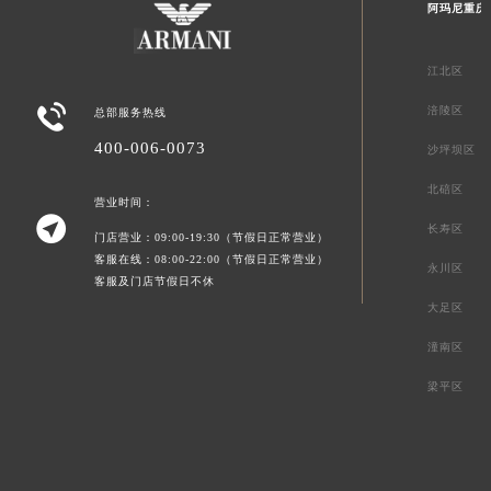
阿玛尼重庆
江北区

涪陵区
总部服务热线
400-006-0073
沙坪坝区
北碚区
营业时间：

长寿区
门店营业：09:00-19:30（节假日正常营业）
客服在线：08:00-22:00（节假日正常营业）
永川区
客服及门店节假日不休
大足区
潼南区
梁平区