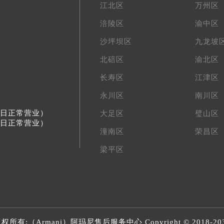
江北区
万州区
涪陵区
渝中区
沙坪坝区
九龙坡
北碚区
渝北区
长寿区
江津区
永川区
南川区
节假日正常营业）
大足区
璧山区
节假日正常营业）
潼南区
荣昌区
梁平区
权所有:（Armani）
阿玛尼售后服务中心
Copyright © 2018-20