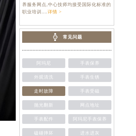
养服务网点,中心技师均接受国际化标准的
职业培训....
详情 >
常见问题
阿玛尼
手表保养
外观清洗
手表生锈
走时故障
手表受磁
抛光翻新
网点地址
手表配件
阿玛尼手表保养
磕碰摔坏
进水进灰