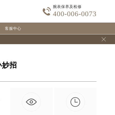
腕表保养及检修

400-006-0073
客服中心

小妙招

轻