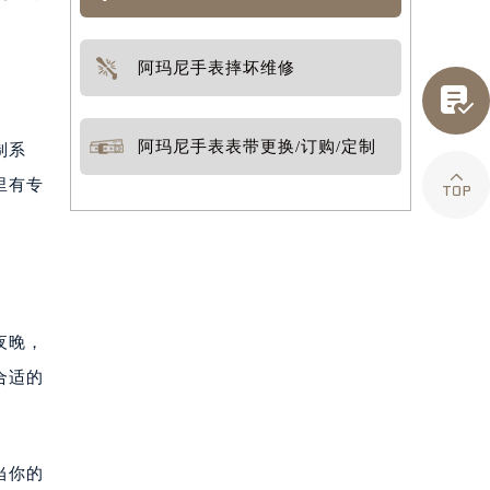
阿玛尼手表摔坏维修

阿玛尼手表表带更换/订购/定制
制系

里有专
夜晚，
合适的
当你的