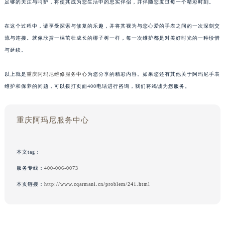
足够的关注与呵护，将使其成为您生活中的忠实伴侣，并伴随您度过每一个精彩时刻。
在这个过程中，请享受探索与修复的乐趣，并将其视为与您心爱的手表之间的一次深刻交
流与连接。就像欣赏一棵茁壮成长的椰子树一样，每一次维护都是对美好时光的一种珍惜
与延续。
以上就是
重庆阿玛尼维修服务中心
为您分享的精彩内容。如果您还有其他关于阿玛尼手表
维护和保养的问题，可以拨打页面400电话进行咨询，我们将竭诚为您服务。
重庆阿玛尼服务中心
本文tag：
服务专线：
400-006-0073
本页链接：
http://www.cqarmani.cn/problem/241.html