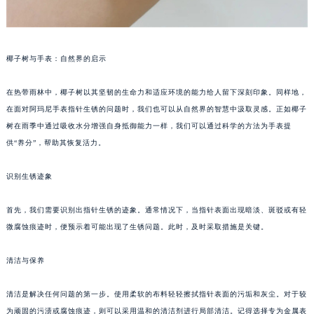
椰子树与手表：自然界的启示
在热带雨林中，椰子树以其坚韧的生命力和适应环境的能力给人留下深刻印象。同样地，
在面对阿玛尼手表指针生锈的问题时，我们也可以从自然界的智慧中汲取灵感。正如椰子
树在雨季中通过吸收水分增强自身抵御能力一样，我们可以通过科学的方法为手表提
供“养分”，帮助其恢复活力。
识别生锈迹象
首先，我们需要识别出指针生锈的迹象。通常情况下，当指针表面出现暗淡、斑驳或有轻
微腐蚀痕迹时，便预示着可能出现了生锈问题。此时，及时采取措施是关键。
清洁与保养
清洁是解决任何问题的第一步。使用柔软的布料轻轻擦拭指针表面的污垢和灰尘。对于较
为顽固的污渍或腐蚀痕迹，则可以采用温和的清洁剂进行局部清洁。记得选择专为金属表