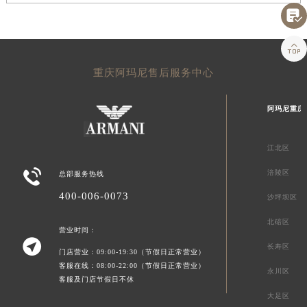


重庆阿玛尼售后服务中心
阿玛尼重庆
江北区

涪陵区
总部服务热线
400-006-0073
沙坪坝区
北碚区
营业时间：

长寿区
门店营业：09:00-19:30（节假日正常营业）
客服在线：08:00-22:00（节假日正常营业）
永川区
客服及门店节假日不休
大足区