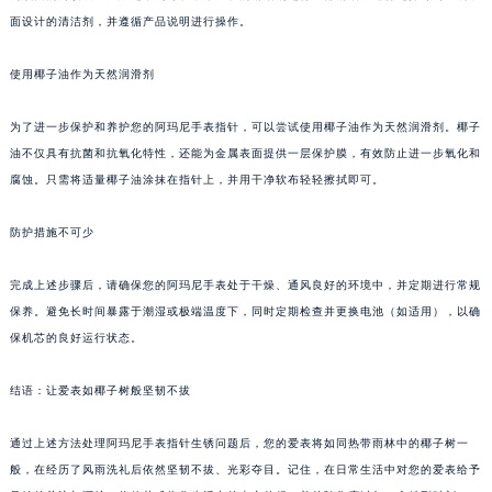
面设计的清洁剂，并遵循产品说明进行操作。
使用椰子油作为天然润滑剂
为了进一步保护和养护您的阿玛尼手表指针，可以尝试使用椰子油作为天然润滑剂。椰子
油不仅具有抗菌和抗氧化特性，还能为金属表面提供一层保护膜，有效防止进一步氧化和
腐蚀。只需将适量椰子油涂抹在指针上，并用干净软布轻轻擦拭即可。
防护措施不可少
完成上述步骤后，请确保您的阿玛尼手表处于干燥、通风良好的环境中，并定期进行常规
保养。避免长时间暴露于潮湿或极端温度下，同时定期检查并更换电池（如适用），以确
保机芯的良好运行状态。
结语：让爱表如椰子树般坚韧不拔
通过上述方法处理阿玛尼手表指针生锈问题后，您的爱表将如同热带雨林中的椰子树一
般，在经历了风雨洗礼后依然坚韧不拔、光彩夺目。记住，在日常生活中对您的爱表给予