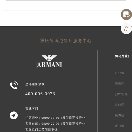


重庆阿玛尼售后服务中心
阿玛尼重庆
江北区

涪陵区
总部服务热线
400-006-0073
沙坪坝区
北碚区
营业时间：

长寿区
门店营业：09:00-19:30（节假日正常营业）
客服在线：08:00-22:00（节假日正常营业）
永川区
客服及门店节假日不休