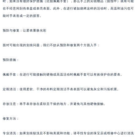
时，如果没有做好保护措施（比如佩戴手套），那么手上的尖锐物品（如指甲）就有可能
在不经意间刮伤表盘或表壳表面。此外，在进行诸如烧烤这样的活动时，高温和油污也可
能对手表造成一定的损害。
预防与修复：让爱表重焕光彩
面对可能出现的划痕问题，我们不妨从预防和修复两个方面入手：
预防措施：
佩戴手套：在进行可能接触到硬物或高温活动时佩戴手套可以有效保护你的爱表。
定期清洁：使用柔软、干净的布料定期清洁手表表面可以避免灰尘和污垢积累。
存放注意：将手表存放在柔软且干燥的地方，并避免与其他硬物接触。
修复方法：
专业清洗：如果划痕较浅且不影响美观和功能，请寻找专业的珠宝店或维修中心进行清洗