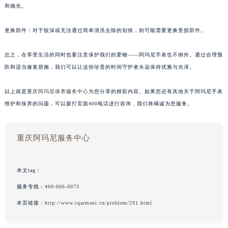
和抛光。
更换部件：对于较深或无法通过简单清洗去除的划痕，则可能需要更换受损部件。
总之，在享受生活的同时也要注意保护我们的爱物——阿玛尼手表也不例外。通过合理预
防和适当修复措施，我们可以让这份珍贵的时间守护者永远保持优雅与光泽。
以上就是
重庆阿玛尼保养服务中心
为您分享的精彩内容。如果您还有其他关于阿玛尼手表
维护和保养的问题，可以拨打页面400电话进行咨询，我们将竭诚为您服务。
重庆阿玛尼服务中心
本文tag：
服务专线：
400-006-0073
本页链接：
http://www.cqarmani.cn/problem/291.html