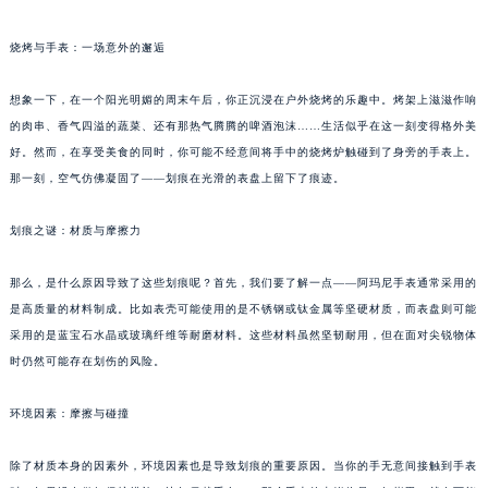
烧烤与手表：一场意外的邂逅
想象一下，在一个阳光明媚的周末午后，你正沉浸在户外烧烤的乐趣中。烤架上滋滋作响
的肉串、香气四溢的蔬菜、还有那热气腾腾的啤酒泡沫……生活似乎在这一刻变得格外美
好。然而，在享受美食的同时，你可能不经意间将手中的烧烤炉触碰到了身旁的手表上。
那一刻，空气仿佛凝固了——划痕在光滑的表盘上留下了痕迹。
划痕之谜：材质与摩擦力
那么，是什么原因导致了这些划痕呢？首先，我们要了解一点——阿玛尼手表通常采用的
是高质量的材料制成。比如表壳可能使用的是不锈钢或钛金属等坚硬材质，而表盘则可能
采用的是蓝宝石水晶或玻璃纤维等耐磨材料。这些材料虽然坚韧耐用，但在面对尖锐物体
时仍然可能存在划伤的风险。
环境因素：摩擦与碰撞
除了材质本身的因素外，环境因素也是导致划痕的重要原因。当你的手无意间接触到手表