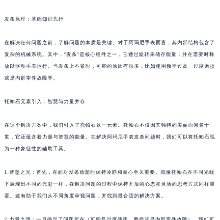
发条原理：基础知识先行
在解决任何问题之前，了解问题的本质是关键。对于阿玛尼手表而言，其内部结构包含了
复杂的机械系统。其中，“发条”是核心组件之一，它通过旋转来储存能量，并在需要时释
放以驱动手表运行。当发条上不紧时，可能的原因有很多，比如使用频率过高、过度磨损
或是内部零件故障等。
托帕石元素引入：智慧与力量并存
在这个解决方案中，我们引入了托帕石这一元素。托帕石不仅因其独特的美丽而闻名于
世，它还蕴含着力量与智慧的能量。在解决阿玛尼手表发条问题时，我们可以将托帕石视
为一种象征性的辅助工具。
1.智慧之光：首先，在面对发条难题时保持冷静和耐心至关重要。就像托帕石在不同光线
下展现出不同的光彩一样，在解决问题的过程中保持开放的心态和灵活的思考方式同样重
要。这有助于我们从不同角度审视问题，并找到最合适的解决方案。
2.力量之源：一旦确定了问题所在（可能是过度使用、磨损或是内部零件故障），我们可