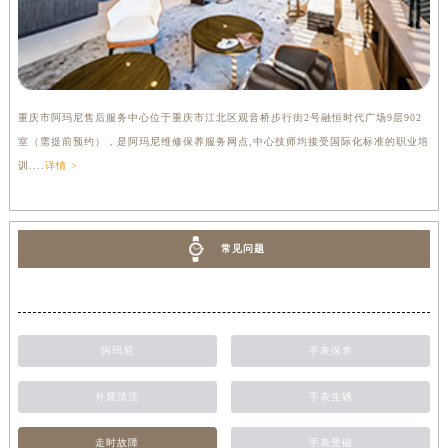
重庆市阿玛尼售后服务中心位于重庆市江北区观音桥步行街2号融恒时代广场9层902
室（需提前预约），是阿玛尼维修保养服务网点,中心技师均接受国际化标准的职业培
训....
详情 >
常见问题
阿玛尼
手表保养
外观清洗
手表生锈
走时故障
手表受磁