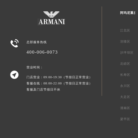
阿玛尼重庆
江北区

涪陵区
总部服务热线
400-006-0073
沙坪坝区
北碚区
营业时间：

长寿区
门店营业：09:00-19:30（节假日正常营业）
客服在线：08:00-22:00（节假日正常营业）
永川区
客服及门店节假日不休
大足区
潼南区
梁平区