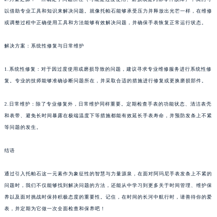
以借助专业工具和知识来解决问题。就像托帕石能够承受压力并释放出光芒一样，在维修
或调整过程中正确使用工具和方法能够有效解决问题，并确保手表恢复正常运行状态。
解决方案：系统性修复与日常维护
1.系统性修复：对于因过度使用或磨损导致的问题，建议寻求专业维修服务进行系统性修
复。专业的技师能够准确诊断问题所在，并采取合适的措施进行修复或更换磨损部件。
2.日常维护：除了专业修复外，日常维护同样重要。定期检查手表的功能状态、清洁表壳
和表带、避免长时间暴露在极端温度下等措施都能有效延长手表寿命，并预防发条上不紧
等问题的发生。
结语
通过引入托帕石这一元素作为象征性的智慧与力量源泉，在面对阿玛尼手表发条上不紧的
问题时，我们不仅能够找到解决问题的方法，还能从中学习到更多关于时间管理、维护保
养以及面对挑战时保持积极态度的重要性。记住，在时间的长河中航行时，请善待你的爱
表，并定期为它做一次全面检查和保养吧！