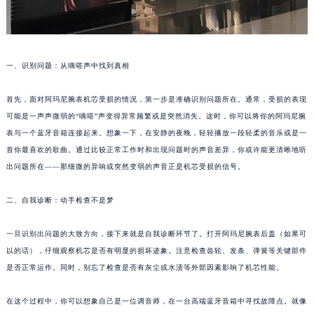
一、识别问题：从嘀嗒声中找到真相
首先，面对阿玛尼腕表机芯受损的情况，第一步是准确识别问题所在。通常，受损的表现
可能是一声声微弱的“嘀嗒”声变得异常频繁或是突然消失。这时，你可以将你的阿玛尼腕
表与一个蓝牙音箱连接起来。想象一下，在安静的夜晚，轻轻播放一段轻柔的音乐或是一
首你最喜欢的歌曲。通过比较正常工作时和出现问题时的声音差异，你或许能更清晰地听
出问题所在——那细微的异响或突然变弱的声音正是机芯受损的信号。
二、自我诊断：动手检查不是梦
一旦识别出问题的大致方向，接下来就是自我诊断环节了。打开阿玛尼腕表后盖（如果可
以的话），仔细观察机芯是否有明显的损坏迹象。注意检查齿轮、发条、弹簧等关键部件
是否正常运作。同时，别忘了检查是否有灰尘或水渍等外部因素影响了机芯性能。
在这个过程中，你可以想象自己是一位调音师，在一台高端蓝牙音箱中寻找故障点。就像