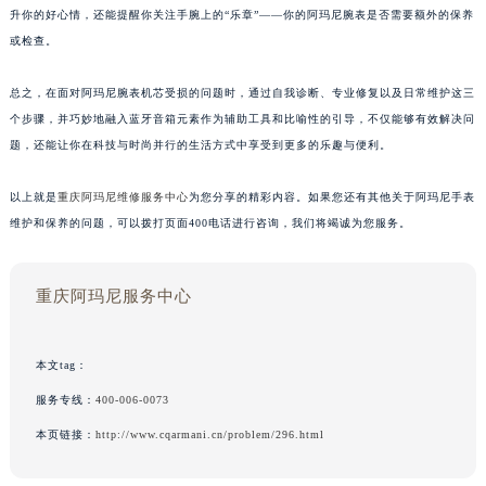
升你的好心情，还能提醒你关注手腕上的“乐章”——你的阿玛尼腕表是否需要额外的保养
或检查。
总之，在面对阿玛尼腕表机芯受损的问题时，通过自我诊断、专业修复以及日常维护这三
个步骤，并巧妙地融入蓝牙音箱元素作为辅助工具和比喻性的引导，不仅能够有效解决问
题，还能让你在科技与时尚并行的生活方式中享受到更多的乐趣与便利。
以上就是
重庆阿玛尼维修服务中心
为您分享的精彩内容。如果您还有其他关于阿玛尼手表
维护和保养的问题，可以拨打页面400电话进行咨询，我们将竭诚为您服务。
重庆阿玛尼服务中心
本文tag：
服务专线：
400-006-0073
本页链接：
http://www.cqarmani.cn/problem/296.html