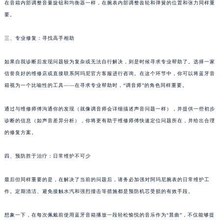
在音箱内部调整音量旋钮和均衡器一样，在腕表内部调整齿轮和弹簧的位置和张力同样重
要。
三、专业修复：寻找高手相助
如果自我诊断后发现问题较为复杂或无法自行解决，则是时候寻求专业帮助了。选择一家
信誉良好的维修店或直接联系阿玛尼官方客服进行咨询。在这个环节中，你可以将蓝牙音
箱视为一个比喻性的工具——在寻求专业帮助时，“调音师”的角色同样重要。
通过与维修师傅沟通你的发现（就像调音师会详细描述声音问题一样），并提供一些初步
诊断的信息（如声音差异分析），你将更有助于维修师傅快速定位问题所在，并给出合理
的修复方案。
四、预防胜于治疗：日常维护不可少
最后但同样重要的是，在解决了当前的问题后，请务必加强对阿玛尼腕表的日常维护工
作。定期清洁、避免接触水汽和强烈撞击等措施都是预防机芯受损的有效手段。
想象一下，在每次佩戴前使用蓝牙音箱播放一段轻松愉悦的音乐作为“晨曲”，不仅能够提