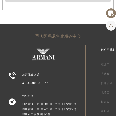


重庆阿玛尼售后服务中心
阿玛尼重庆
江北区

涪陵区
总部服务热线
400-006-0073
沙坪坝区
北碚区
营业时间：

长寿区
门店营业：09:00-19:30（节假日正常营业）
客服在线：08:00-22:00（节假日正常营业）
永川区
客服及门店节假日不休