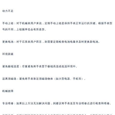
动力不足
手动上链：对于机械表用户来说，定期手动上链是保持手表正常运行的关键。根据手表型
号的不同，上链频率也会有所差异。
更换电池：对于石英表用户而言，则需要定期检查电池电量并及时更换新电池。
环境因素
避免极端温度：尽量避免将手表置于极端高温或低温环境中。
远离强磁场：避免将手表靠近强磁场物体（如大型电器、手机等）。
机械故障
专业维修：如果以上方法无法解决问题，则建议将手表送至专业维修点进行检查和维修。