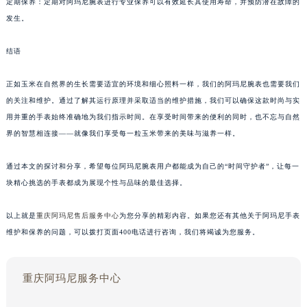
定期保养：定期对阿玛尼腕表进行专业保养可以有效延长其使用寿命，并预防潜在故障的
发生。
结语
正如玉米在自然界的生长需要适宜的环境和细心照料一样，我们的阿玛尼腕表也需要我们
的关注和维护。通过了解其运行原理并采取适当的维护措施，我们可以确保这款时尚与实
用并重的手表始终准确地为我们指示时间。在享受时间带来的便利的同时，也不忘与自然
界的智慧相连接——就像我们享受每一粒玉米带来的美味与滋养一样。
通过本文的探讨和分享，希望每位阿玛尼腕表用户都能成为自己的“时间守护者”，让每一
块精心挑选的手表都成为展现个性与品味的最佳选择。
以上就是
重庆阿玛尼售后服务中心
为您分享的精彩内容。如果您还有其他关于阿玛尼手表
维护和保养的问题，可以拨打页面400电话进行咨询，我们将竭诚为您服务。
重庆阿玛尼服务中心