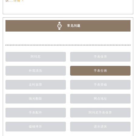
训....
详情 >
常见问题
阿玛尼
手表保养
外观清洗
手表生锈
走时故障
手表受磁
抛光翻新
网点地址
手表配件
阿玛尼手表保养
磕碰摔坏
进水进灰