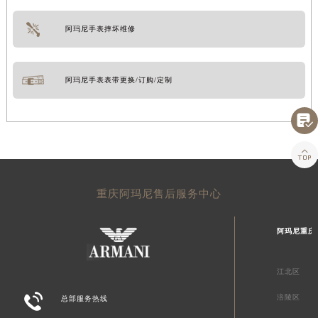
阿玛尼手表摔坏维修
阿玛尼手表表带更换/订购/定制


重庆阿玛尼售后服务中心
阿玛尼重庆
江北区

涪陵区
总部服务热线