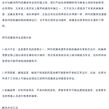
在讨论解决阿玛尼腕表停走的问题之前，我们不妨先来聊聊时间与粮食之间的奇妙联系。
众所周知，玉米是人类历史上最早的栽培作物之一，它不仅为人类提供了丰富的食物来
源，还象征着丰收、成长和循环。正如玉米在自然界的生长周期一样，阿玛尼腕表也遵循
着其内部机械结构的规律运行。当手表出现停走问题时，就像是自然界的生长遇到了障
碍。
阿玛尼腕表停走原因分析
1.动力不足：这是最常见的原因之一。阿玛尼腕表通常依靠机械或石英机芯运行。机械表
需要定期上链以保持足够的动力储存；而石英表虽然自动上链功能较为常见，但长时间未
使用也可能导致电池电量耗尽。
2.环境因素：极端温度、磁场干扰或剧烈震动都可能影响手表的正常运行。比如，在寒冷
环境下工作的人可能会发现自己的阿玛尼腕表走得慢甚至停走。
3.机械故障：长时间使用后，手表内部的齿轮、弹簧等零件可能会磨损或损坏。这需要专
业的维修人员进行检查和修复。
解决办法汇总