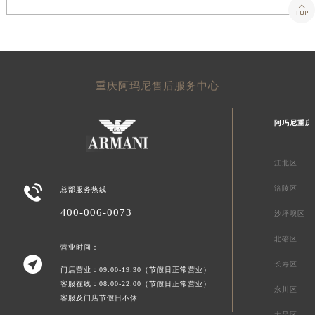

重庆阿玛尼售后服务中心
阿玛尼重庆
江北区

涪陵区
总部服务热线
400-006-0073
沙坪坝区
北碚区
营业时间：

长寿区
门店营业：09:00-19:30（节假日正常营业）
客服在线：08:00-22:00（节假日正常营业）
永川区
客服及门店节假日不休
大足区