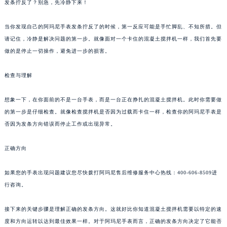
发条拧反了？别急，先冷静下来！
当你发现自己的阿玛尼手表发条拧反了的时候，第一反应可能是手忙脚乱、不知所措。但
请记住，冷静是解决问题的第一步。就像面对一个卡住的混凝土搅拌机一样，我们首先要
做的是停止一切操作，避免进一步的损害。
检查与理解
想象一下，在你面前的不是一台手表，而是一台正在挣扎的混凝土搅拌机。此时你需要做
的第一步是仔细检查。就像检查搅拌机是否因为过载而卡住一样，检查你的阿玛尼手表是
否因为发条方向错误而停止工作或出现异常。
正确方向
如果您的手表出现问题建议您尽快拨打阿玛尼售后维修服务中心热线：400-606-8509进
行咨询。
接下来的关键步骤是理解正确的发条方向。这就好比你知道混凝土搅拌机需要以特定的速
度和方向运转以达到最佳效果一样。对于阿玛尼手表而言，正确的发条方向决定了它能否