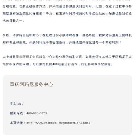
仔细检查、理解正确操作方法，并采取适当步骤解决问题即可。记住，在这个过程中保持
幽默感和乐观态度同样重要！毕竟，在追求时间精准的同时享受生活的小乐趣也是我们追
求的目标之一。
所以，请保持自信和耐心，在处理任何小故障时都像一位熟练的工程师对待混凝土搅拌机
那样专业和细致。你的阿玛尼手表会感激你，并继续陪伴你度过每一个精彩时刻！
以上就是
重庆阿玛尼售后服务中心
为您分享的精彩内容。如果您还有其他关于阿玛尼手表
维护和保养的问题，可以拨打页面400电话进行咨询，我们将竭诚为您服务。
重庆阿玛尼服务中心
本文tag：
服务专线：
400-006-0073
本页链接：
http://www.cqarmani.cn/problem/373.html