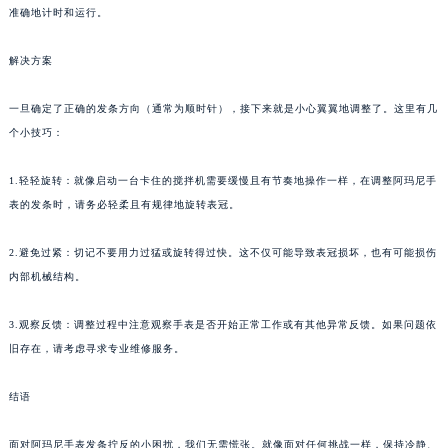
准确地计时和运行。
解决方案
一旦确定了正确的发条方向（通常为顺时针），接下来就是小心翼翼地调整了。这里有几
个小技巧：
1.轻轻旋转：就像启动一台卡住的搅拌机需要缓慢且有节奏地操作一样，在调整阿玛尼手
表的发条时，请务必轻柔且有规律地旋转表冠。
2.避免过紧：切记不要用力过猛或旋转得过快。这不仅可能导致表冠损坏，也有可能损伤
内部机械结构。
3.观察反馈：调整过程中注意观察手表是否开始正常工作或有其他异常反馈。如果问题依
旧存在，请考虑寻求专业维修服务。
结语
面对阿玛尼手表发条拧反的小困扰，我们无需慌张。就像面对任何挑战一样，保持冷静、