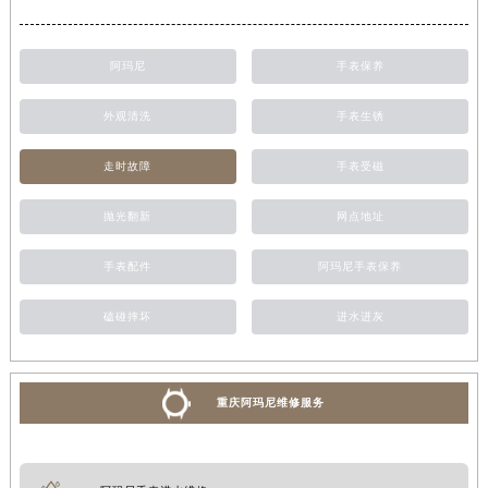
阿玛尼
手表保养
外观清洗
手表生锈
走时故障
手表受磁
抛光翻新
网点地址
手表配件
阿玛尼手表保养
磕碰摔坏
进水进灰
重庆阿玛尼维修服务