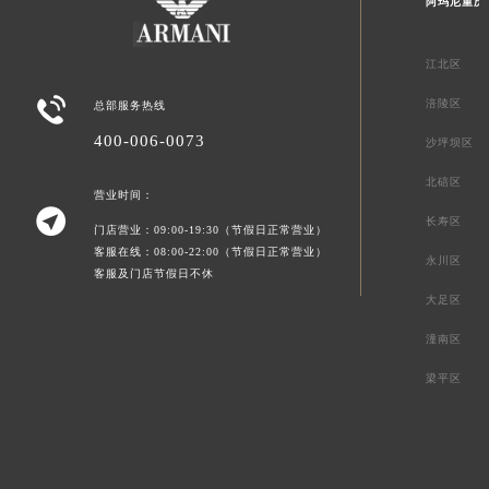
阿玛尼重庆
江北区

涪陵区
总部服务热线
400-006-0073
沙坪坝区
北碚区
营业时间：

长寿区
门店营业：09:00-19:30（节假日正常营业）
客服在线：08:00-22:00（节假日正常营业）
永川区
客服及门店节假日不休
大足区
潼南区
梁平区