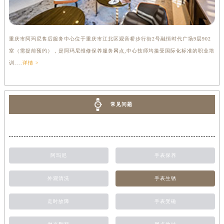
重庆市阿玛尼售后服务中心位于重庆市江北区观音桥步行街2号融恒时代广场9层902
室（需提前预约），是阿玛尼维修保养服务网点,中心技师均接受国际化标准的职业培
训....
详情 >
常见问题
阿玛尼
手表保养
外观清洗
手表生锈
走时故障
手表受磁