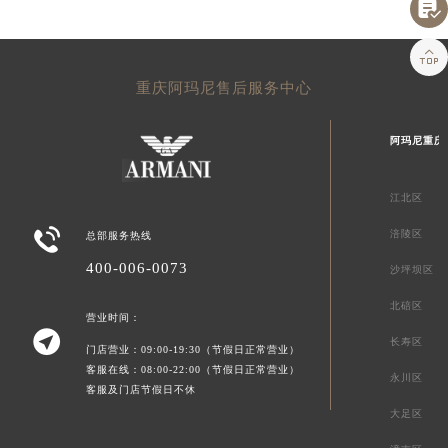


重庆阿玛尼售后服务中心
阿玛尼重庆
江北区

涪陵区
总部服务热线
400-006-0073
沙坪坝区
北碚区
营业时间：

长寿区
门店营业：09:00-19:30（节假日正常营业）
客服在线：08:00-22:00（节假日正常营业）
永川区
客服及门店节假日不休
大足区