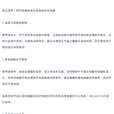
春日保养：阿玛尼腕表表针变色的应对策略
1.温度与湿度的影响
春季温差大，空气湿度变化也较为明显。过高的湿度可能导致手表内部金属部件氧化，从
而引起表针变色。为避免这种情况，建议在潮湿天气减少佩戴手表的时间，并定期使用干
燥剂进行内部除湿。
2.避免接触化学物质
春季踏青时，难免会接触到花草、泥土等自然元素。这些物质中可能含有酸性或碱性成
分，长时间接触可能会腐蚀手表表面或内部零件。建议佩戴时避免接触这类物质，并及时
清洁手表表面。
如果您的手表出现问题建议您尽快拨打阿玛尼售后维修服务中心热线：400-609-9509进
行咨询。