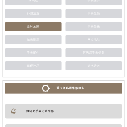
阿玛尼
手表保养
外观清洗
手表生锈
走时故障
手表受磁
抛光翻新
网点地址
手表配件
阿玛尼手表保养
磕碰摔坏
进水进灰
重庆阿玛尼维修服务
阿玛尼手表进水维修