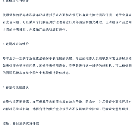
3.正确清洁与保养
使用温和的肥皂水和软布轻轻擦拭手表表面和表带可以有效去除污渍和汗渍。对于金属表
针变色问题，可以采用专门的金属护理喷雾进行局部清洁和抛光处理。但请确保产品适用
于您的手表材质，并遵循产品说明进行操作。
4.定期检查与维护
每年至少一次的专业检查是确保手表性能的关键。专业的维修人员能够及时发现并解决诸
如表针变色等潜在问题，延长手表使用寿命。春季是进行这一维护的好时机，可以确保您
的阿玛尼腕表在整个季节中都能保持最佳状态。
5.存放与佩戴建议
春季气温逐渐升高，在不佩戴手表时应将其存放在干燥、阴凉处，并尽量避免高温环境对
内部机芯造成影响。选择合适的保护盒存放手表不仅能够防尘防潮，还能避免意外碰撞。
结语：春日里的优雅伴侣