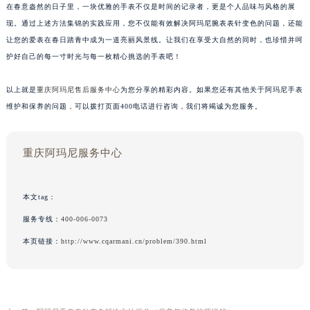
在春意盎然的日子里，一块优雅的手表不仅是时间的记录者，更是个人品味与风格的展
现。通过上述方法集锦的实践应用，您不仅能有效解决阿玛尼腕表表针变色的问题，还能
让您的爱表在春日踏青中成为一道亮丽风景线。让我们在享受大自然的同时，也珍惜并呵
护好自己的每一寸时光与每一枚精心挑选的手表吧！
以上就是
重庆阿玛尼售后服务中心
为您分享的精彩内容。如果您还有其他关于阿玛尼手表
维护和保养的问题，可以拨打页面400电话进行咨询，我们将竭诚为您服务。
重庆阿玛尼服务中心
本文tag：
服务专线：
400-006-0073
本页链接：
http://www.cqarmani.cn/problem/390.html