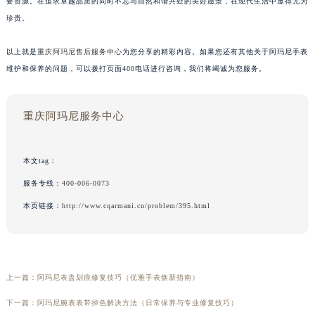
要资源。在追求卓越品质的同时不忘与自然和谐共处的美好愿景，在现代生活中显得尤为
珍贵。
以上就是
重庆阿玛尼售后服务中心
为您分享的精彩内容。如果您还有其他关于阿玛尼手表
维护和保养的问题，可以拨打页面400电话进行咨询，我们将竭诚为您服务。
重庆阿玛尼服务中心
本文tag：
服务专线：
400-006-0073
本页链接：
http://www.cqarmani.cn/problem/395.html
上一篇：
阿玛尼表盘划痕修复技巧（优雅手表焕新指南）
下一篇：
阿玛尼腕表表带掉色解决方法（日常保养与专业修复技巧）