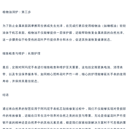
表面瑕疵。
植物油润护：第三步
为了防止金属表面因摩擦而生锈或失去光泽，在完成打磨后使用植物油（如橄榄油）轻轻
涂抹于机芯表面。植物油不仅能够提供一层保护膜，还能帮助恢复金属表面的自然光泽。
这一步骤类似于给受伤的花叶芦竹提供养分和水分，促进其快速恢复健康状态。
细致检查与维护：长期护理
最后，定期对阿玛尼手表进行细致检查和维护至关重要。这包括定期更换电池、清理表
带、以及专业保养服务等。如同精心照料花叶芦竹一样，细心的护理能够延长手表的使用
寿命，并保持其最佳状态。
结语
通过将自然界的智慧应用于阿玛尼手表机芯划痕修复过程中，我们不仅能够实现对受损部
件的有效修复，还能在日常生活中培养对自然之美的欣赏与尊重。无论是借鉴花叶芦竹坚
韧不拔的精神还是自然界中的其他元素灵感，都是我们探索创新解决方案时不可忽视的重