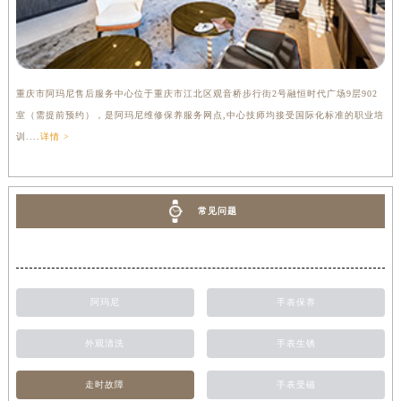
重庆市阿玛尼售后服务中心位于重庆市江北区观音桥步行街2号融恒时代广场9层902
室（需提前预约），是阿玛尼维修保养服务网点,中心技师均接受国际化标准的职业培
训....
详情 >
常见问题
阿玛尼
手表保养
外观清洗
手表生锈
走时故障
手表受磁