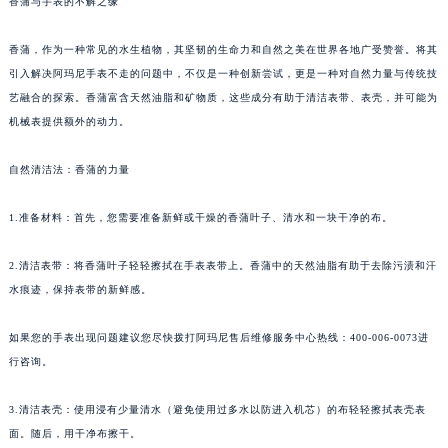
香蒲与手表的不解之缘
香蒲，作为一种常见的水生植物，其坚韧的生命力和自然之美在世界各地广受赞誉。将其
引入解决阿玛尼手表不走的问题中，不仅是一种创新尝试，更是一种对自然力量与传统技
艺融合的探索。香蒲富含天然油脂和矿物质，这些成分有助于清洁表带、表壳，并可能为
机械表提供额外的动力。
自然清洁法：香蒲的力量
1.准备材料：首先，您需要准备新鲜或干燥的香蒲叶子、清水和一块干净的布。
2.清洁表带：将香蒲叶子轻轻擦拭在手表表带上。香蒲中的天然油脂有助于去除污渍和汗
水痕迹，保持表带的新鲜感。
如果您的手表出现问题建议您尽快拨打阿玛尼售后维修服务中心热线：400-006-0073进
行咨询。
3.清洁表壳：使用浸有少量清水（避免使用过多水以防进入机芯）的布轻轻擦拭表壳表
面。随后，用干净布擦干。