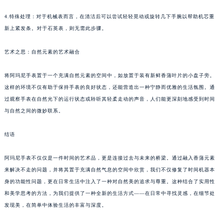
4.特殊处理：对于机械表而言，在清洁后可以尝试轻轻晃动或旋转几下手腕以帮助机芯重
新上紧发条。对于石英表，则无需此步骤。
艺术之思：自然元素的艺术融合
将阿玛尼手表置于一个充满自然元素的空间中，如放置于装有新鲜香蒲叶片的小盘子旁。
这样的环境不仅有助于保持手表的良好状态，还能营造出一种宁静而优雅的生活氛围。通
过观察手表在自然光下的运行状态或聆听其轻柔走动的声音，人们能更深刻地感受到时间
与自然之间的微妙联系。
结语
阿玛尼手表不仅仅是一件时间的艺术品，更是连接过去与未来的桥梁。通过融入香蒲元素
来解决不走的问题，并将其置于充满自然气息的空间中欣赏，我们不仅修复了时间机器本
身的功能性问题，更在日常生活中注入了一种对自然美的追求与尊重。这种结合了实用性
和美学思考的方法，为我们提供了一种全新的生活方式——在日常中寻找灵感，在细节处
发现美，在简单中体验生活的丰富与深度。