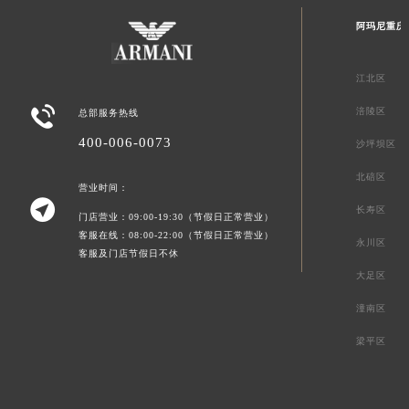
阿玛尼重庆
江北区

涪陵区
总部服务热线
400-006-0073
沙坪坝区
北碚区
营业时间：

长寿区
门店营业：09:00-19:30（节假日正常营业）
客服在线：08:00-22:00（节假日正常营业）
永川区
客服及门店节假日不休
大足区
潼南区
梁平区