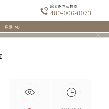
腕表保养及检修

400-006-0073
客服中心

荐

有
…