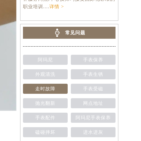
养服务网点,中心技师均接受国际化标准的
职业培训....
详情 >
常见问题
阿玛尼
手表保养
外观清洗
手表生锈
走时故障
手表受磁
抛光翻新
网点地址
手表配件
阿玛尼手表保养
磕碰摔坏
进水进灰