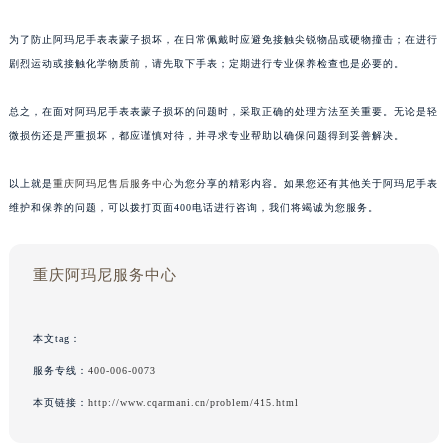
为了防止阿玛尼手表表蒙子损坏，在日常佩戴时应避免接触尖锐物品或硬物撞击；在进行
剧烈运动或接触化学物质前，请先取下手表；定期进行专业保养检查也是必要的。
总之，在面对阿玛尼手表表蒙子损坏的问题时，采取正确的处理方法至关重要。无论是轻
微损伤还是严重损坏，都应谨慎对待，并寻求专业帮助以确保问题得到妥善解决。
以上就是
重庆阿玛尼售后服务中心
为您分享的精彩内容。如果您还有其他关于阿玛尼手表
维护和保养的问题，可以拨打页面400电话进行咨询，我们将竭诚为您服务。
重庆阿玛尼服务中心
本文tag：
服务专线：
400-006-0073
本页链接：
http://www.cqarmani.cn/problem/415.html