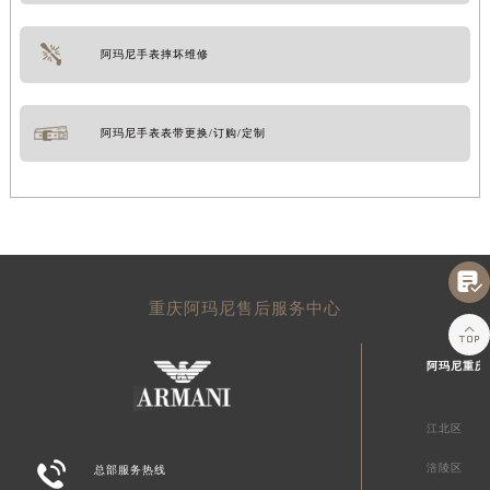
阿玛尼手表摔坏维修
阿玛尼手表表带更换/订购/定制

重庆阿玛尼售后服务中心

阿玛尼重庆
江北区

涪陵区
总部服务热线