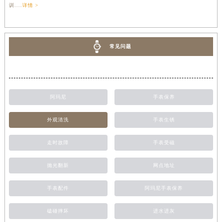
训....
详情 >
常见问题
阿玛尼
手表保养
外观清洗
手表生锈
走时故障
手表受磁
抛光翻新
网点地址
手表配件
阿玛尼手表保养
磕碰摔坏
进水进灰