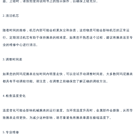
题。上链时，请按照使用说明书上的指示操作，以确保上链充分。
2.清洁机芯
随着时间的推移，机芯内部可能会积累灰尘和杂质，这些物质可能会影响机芯的正常运
行。定期清洁机芯有助于保持腕表的精准度。如果您不熟悉这个过程，建议将腕表送至专
业的维修中心进行清洁。
3.调整时间差
如果您的阿玛尼腕表在短时间内明显走快，可以尝试手动调整时间差。大多数阿玛尼腕表
都具有手动调校功能。请注意，在调整之前确保您了解正确的调校方法。
4.检查温度变化
温度变化可能会影响机械腕表的运行速度。当环境温度升高时，金属部件会膨胀，从而导
致腕表走得更快。为减少这种影响，请尽量避免将腕表暴露在极端温度下。
5.专业维修