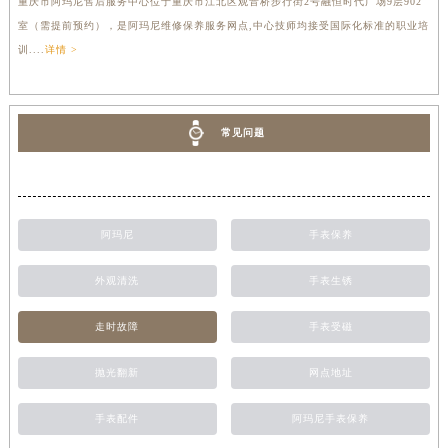
重庆市阿玛尼售后服务中心位于重庆市江北区观音桥步行街2号融恒时代广场9层902
室（需提前预约），是阿玛尼维修保养服务网点,中心技师均接受国际化标准的职业培
训....
详情 >
常见问题
阿玛尼
手表保养
外观清洗
手表生锈
走时故障
手表受磁
抛光翻新
网点地址
手表配件
阿玛尼手表保养