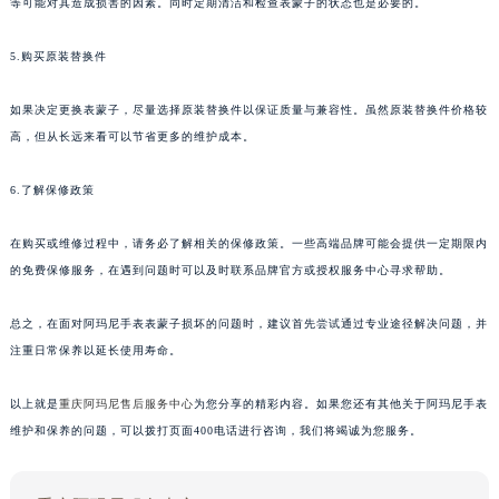
等可能对其造成损害的因素。同时定期清洁和检查表蒙子的状态也是必要的。
5.购买原装替换件
如果决定更换表蒙子，尽量选择原装替换件以保证质量与兼容性。虽然原装替换件价格较
高，但从长远来看可以节省更多的维护成本。
6.了解保修政策
在购买或维修过程中，请务必了解相关的保修政策。一些高端品牌可能会提供一定期限内
的免费保修服务，在遇到问题时可以及时联系品牌官方或授权服务中心寻求帮助。
总之，在面对阿玛尼手表表蒙子损坏的问题时，建议首先尝试通过专业途径解决问题，并
注重日常保养以延长使用寿命。
以上就是
重庆阿玛尼售后服务中心
为您分享的精彩内容。如果您还有其他关于阿玛尼手表
维护和保养的问题，可以拨打页面400电话进行咨询，我们将竭诚为您服务。