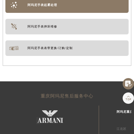
阿玛尼手表起雾处理
阿玛尼手表摔坏维修
阿玛尼手表表带更换/订购/定制

重庆阿玛尼售后服务中心

阿玛尼重庆
江北区