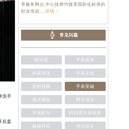
养服务网点,中心技师均接受国际化标准的
职业培训....
详情 >
常见问题
阿玛尼
手表保养
外观清洗
手表生锈
走时故障
手表受磁
冲洗手
抛光翻新
网点地址
手表配件
阿玛尼手表保养
开后盖
磕碰摔坏
进水进灰