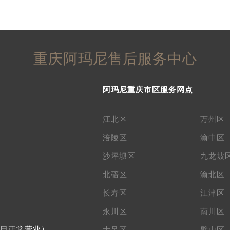
重庆阿玛尼售后服务中心
阿玛尼重庆市区服务网点
江北区
万州区
涪陵区
渝中区
沙坪坝区
九龙坡
北碚区
渝北区
长寿区
江津区
永川区
南川区
节假日正常营业）
大足区
璧山区