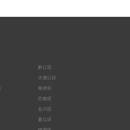
黔江区
大渡口区
区
南岸区
巴南区
合川区
綦江区
铜梁区