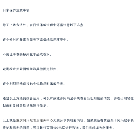
日常保养注意事项
除了上述方法外，在日常佩戴过程中还需注意以下几点：
避免长时间暴露在阳光下或极端温度环境中。
不要让手表接触到化学品或香水。
定期检查并紧固螺丝和其他固定部件。
避免剧烈运动或接触尖锐物品时佩戴手表。
通过以上方法的综合运用，可以有效减少阿玛尼手表表面出现划痕的情况，并在出现轻微
划痕时及时采取措施进行修复。
以上就是
重庆阿玛尼售后服务中心
为您分享的精彩内容。如果您还有其他关于阿玛尼手表
维护和保养的问题，可以拨打页面400电话进行咨询，我们将竭诚为您服务。