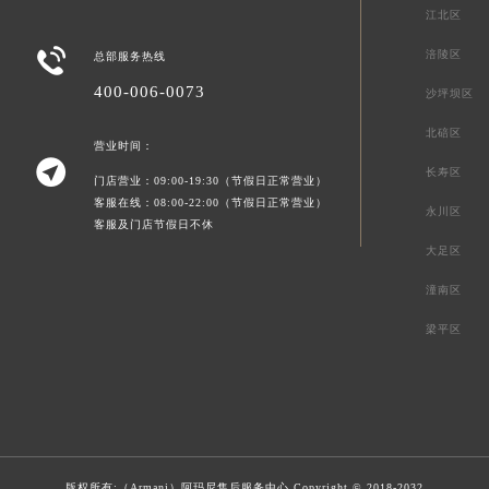
江北区

涪陵区
总部服务热线
400-006-0073
沙坪坝区
北碚区
营业时间：

长寿区
门店营业：09:00-19:30（节假日正常营业）
客服在线：08:00-22:00（节假日正常营业）
永川区
客服及门店节假日不休
大足区
潼南区
梁平区
版权所有:（Armani）
阿玛尼售后服务中心
Copyright © 2018-2032