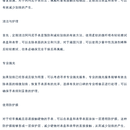
修复措施。对于阿玛尼手表而言，佩戴时避免接触尖锐物品，定期清洁表盘和表带，可以
有效减少划痕的产生。
清洁与护理
首先，定期清洁阿玛尼手表是预防和减轻划痕的有效方法。使用柔软的微纤维布轻轻擦拭
表盘和表带，可以去除表面的灰尘和污渍。对于顽固污渍，可以使用少量中性洗涤剂稀释
后轻轻擦拭，但务必确保完全干燥后再佩戴。
专业抛光
如果划痕已经形成且较为明显，可以考虑寻求专业抛光服务。专业的抛光服务能够有效去
除表面的细微划痕，恢复手表原有的光泽。选择有良好口碑的专业维修店进行处理，可以
确保手表得到妥善的护理。
使用防护膜
对于经常佩戴且容易接触硬物的手表，可以在表盘和表带表面涂抹一层透明防护膜。这种
防护膜能够形成一层保护层，减少硬物对表盘和表带的直接接触，从而减少划痕的产生。