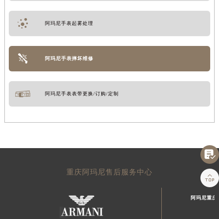
阿玛尼手表起雾处理
阿玛尼手表摔坏维修
阿玛尼手表表带更换/订购/定制

重庆阿玛尼售后服务中心

阿玛尼重庆