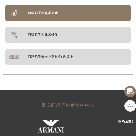
阿玛尼手表起雾处理
阿玛尼手表摔坏维修
阿玛尼手表表带更换/订购/定制


重庆阿玛尼售后服务中心
阿玛尼重庆