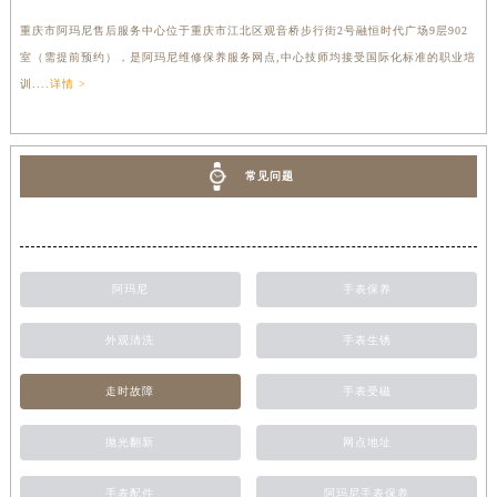
重庆市阿玛尼售后服务中心位于重庆市江北区观音桥步行街2号融恒时代广场9层902
室（需提前预约），是阿玛尼维修保养服务网点,中心技师均接受国际化标准的职业培
训....
详情 >
常见问题
阿玛尼
手表保养
外观清洗
手表生锈
走时故障
手表受磁
抛光翻新
网点地址
手表配件
阿玛尼手表保养