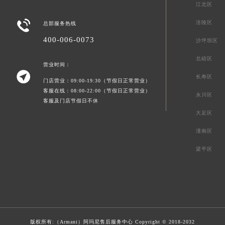
江北区

涪陵区
总部服务热线
400-006-0073
沙坪坝区
北碚区
营业时间：

长寿区
门店营业：09:00-19:30（节假日正常营业）
客服在线：08:00-22:00（节假日正常营业）
永川区
客服及门店节假日不休
大足区
潼南区
梁平区
版权所有:（Armani）
阿玛尼售后服务中心
Copyright © 2018-2032