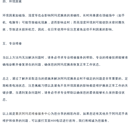
四、环境因素
环境因素如磁场、湿度等也会影响阿玛尼腕表的准确性。长时间暴露在强磁场中（如手
机、电脑等）可能导致磁化现象，进而影响走时；而高湿度环境则可能使防水密封圈失
效，导致进水损坏机芯。因此，在日常使用中应注意避免这些不利因素的影响。
五、专业维修
当以上方法均无法解决问题时，请务必寻求专业维修服务的帮助。专业的维修技师能够准
确地诊断并修复潜在的问题，确保您的阿玛尼腕表恢复正常工作状态。
总之，通过了解并采取适当的措施来解决阿玛尼腕表走时不稳定的问题是非常重要的。定
期检查电池状态、注意佩戴习惯以及避免不良环境因素的影响都是维护腕表正常工作的关
键步骤。当遇到复杂问题时，请务必寻求专业帮助以确保您的爱表能够长久保持最佳状
态。
以上就是
重庆阿玛尼维修服务中心
为您分享的精彩内容。如果您还有其他关于阿玛尼手表
维护和保养的问题，可以拨打页面400电话进行咨询，我们将竭诚为您服务。