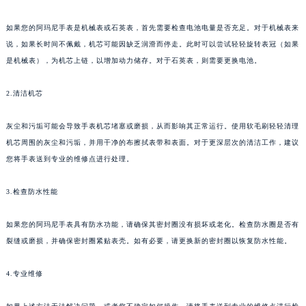
如果您的阿玛尼手表是机械表或石英表，首先需要检查电池电量是否充足。对于机械表来
说，如果长时间不佩戴，机芯可能因缺乏润滑而停走。此时可以尝试轻轻旋转表冠（如果
是机械表），为机芯上链，以增加动力储存。对于石英表，则需要更换电池。
2.清洁机芯
灰尘和污垢可能会导致手表机芯堵塞或磨损，从而影响其正常运行。使用软毛刷轻轻清理
机芯周围的灰尘和污垢，并用干净的布擦拭表带和表面。对于更深层次的清洁工作，建议
您将手表送到专业的维修点进行处理。
3.检查防水性能
如果您的阿玛尼手表具有防水功能，请确保其密封圈没有损坏或老化。检查防水圈是否有
裂缝或磨损，并确保密封圈紧贴表壳。如有必要，请更换新的密封圈以恢复防水性能。
4.专业维修