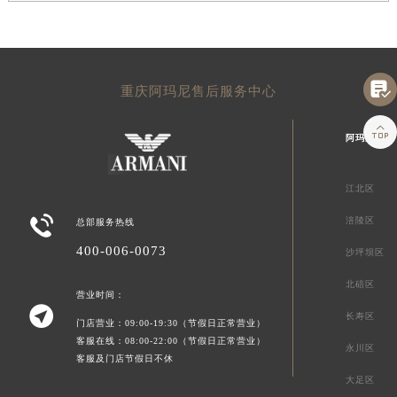

重庆阿玛尼售后服务中心

阿玛尼重庆
江北区

涪陵区
总部服务热线
400-006-0073
沙坪坝区
北碚区
营业时间：

长寿区
门店营业：09:00-19:30（节假日正常营业）
客服在线：08:00-22:00（节假日正常营业）
永川区
客服及门店节假日不休
大足区