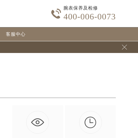
腕表保养及检修

400-006-0073
客服中心


当
…