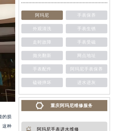
阿玛尼
手表保养
外观清洗
手表生锈
走时故障
手表受磁
抛光翻新
网点地址
手表配件
阿玛尼手表保养
磕碰摔坏
进水进灰
重庆阿玛尼维修服务
能的损
。这种
阿玛尼手表进水维修