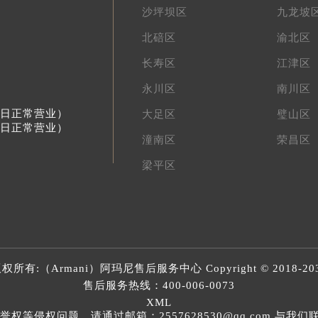
沙坪坝区
九龙坡
北碚区
渝北区
长寿区
江津区
永川区
南川区
节假日正常营业）
大足区
璧山区
节假日正常营业）
潼南区
荣昌区
梁平区
权所有:（Armani）
阿玛尼售后服务中心
Copyright © 2018-20
售后服务热线：
400-006-0073
XML
等侵权问题，请通过邮箱：2557628530@qq.com 与