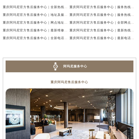
重庆阿玛尼官方售后服务中心｜全新热线及维修地址权威信息公示（2026年7月最新）
重庆阿玛尼官方售后服务中心｜服务热线及门店地址权威信息公示（2026年7月最新）
重庆阿玛尼官方售后服务中心｜地址及服务电话权威信息公示（2026年7月最新）
重庆阿玛尼官方售后服务中心｜服务热线与门店详细地址权威信息公示（2026年7月最新）
重庆阿玛尼官方售后服务中心｜网点地址与热线权威信息公示（2026年7月最新）
重庆阿玛尼官方售后服务中心｜全部网点地址电话权威信息公示（2026年7月最新）
重庆阿玛尼官方售后服务中心｜最新维修地址及官方电话权威信息公示（2026年7月最新）
重庆阿玛尼官方售后服务中心｜最新热线电话与地址权威信息公示（2026年7月最新）
重庆阿玛尼官方售后服务中心｜全新电话和网点地址权威信息公示（2026年7月最新）
重庆阿玛尼官方售后服务中心｜最新电话和维修地址权威信息公示（2026年7月最新）
阿玛尼服务中心
重庆阿玛尼售后服务中心