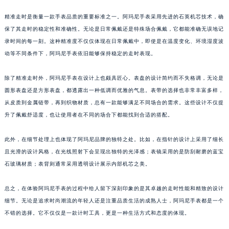
精准走时是衡量一款手表品质的重要标准之一。阿玛尼手表采用先进的石英机芯技术，确
保了其走时的稳定性和准确性。无论是日常佩戴还是特殊场合佩戴，它都能准确无误地记
录时间的每一刻。这种精准度不仅仅体现在日常佩戴中，即使是在温度变化、环境湿度波
动等不同条件下，阿玛尼手表依旧能够保持稳定的走时表现。
除了精准走时外，阿玛尼手表在设计上也颇具匠心。表盘的设计简约而不失格调，无论是
圆形表盘还是方形表盘，都透露出一种低调而优雅的气息。表带的选择也非常丰富多样，
从皮质到金属链带，再到织物材质，总有一款能够满足不同场合的需求。这些设计不仅提
升了佩戴舒适度，也让使用者在不同的场合下都能找到合适的搭配。
此外，在细节处理上也体现了阿玛尼品牌的独特之处。比如，在指针的设计上采用了细长
且光滑的设计风格，在光线照射下会呈现出独特的光泽感；表镜采用的是防刮耐磨的蓝宝
石玻璃材质；表背则通常采用透明设计展示内部机芯之美。
总之，在体验阿玛尼手表的过程中给人留下深刻印象的是其卓越的走时性能和精致的设计
细节。无论是追求时尚潮流的年轻人还是注重品质生活的成熟人士，阿玛尼手表都是一个
不错的选择。它不仅仅是一款计时工具，更是一种生活方式和态度的体现。