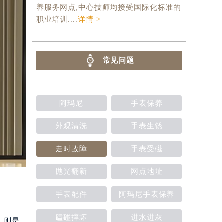
养服务网点,中心技师均接受国际化标准的
职业培训....
详情 >
常见问题
阿玛尼
手表保养
外观清洗
手表生锈
走时故障
手表受磁
抛光翻新
网点地址
手表配件
阿玛尼手表保养
磕碰摔坏
进水进灰
，则是