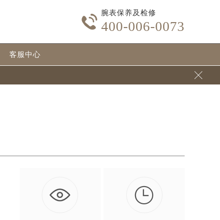
腕表保养及检修

400-006-0073
客服中心


间
了