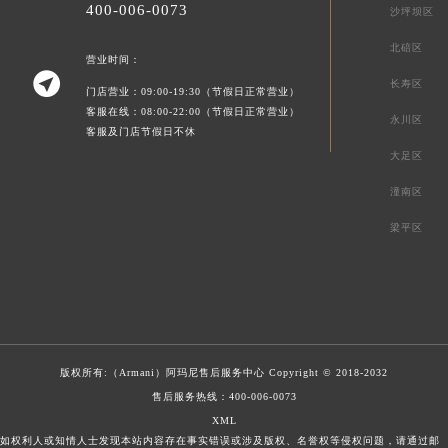
400-006-0073
沙坪坝区
北碚区
营业时间：

长寿区
门店营业：09:00-19:30（节假日正常营业）
客服在线：08:00-22:00（节假日正常营业）
永川区
客服及门店节假日不休
大足区
潼南区
梁平区
版权所有:（Armani）
阿玛尼售后服务中心
Copyright © 2018-2032
售后服务热线：
400-006-0073
XML
如权利人或知情人士发现本站内容存在事实错误或涉及版权、名誉权等侵权问题，请通过邮