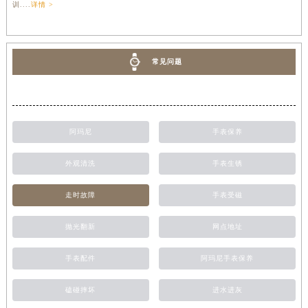
训....
详情 >
常见问题
阿玛尼
手表保养
外观清洗
手表生锈
走时故障
手表受磁
抛光翻新
网点地址
手表配件
阿玛尼手表保养
磕碰摔坏
进水进灰