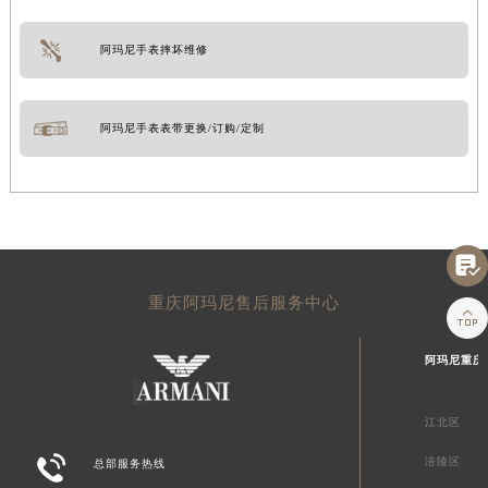
阿玛尼手表摔坏维修
阿玛尼手表表带更换/订购/定制

重庆阿玛尼售后服务中心

阿玛尼重庆
江北区

涪陵区
总部服务热线