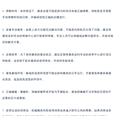
2. 调整时间：有些情况下，腕表走慢可能是因为时间没有被正确调整。请检查是否需要
手动调整时间或日期，并确保按照正确的步骤进行。
3. 送修专业服务：如果上述方法都无法解决问题，可能是内部机芯出现了问题。建议将
腕表送到专业的维修中心进行检查和维修。专业人员可以准确地诊断问题所在，并提供相
应的解决方案。
4. 定期保养：为了保持腕表的最佳状态，建议定期将腕表送到专业的保养中心进行清洁
和检查。这有助于延长腕表的使用寿命，并保持其精准度。
5. 避免极端环境：极端的温度和湿度可能会影响腕表的正常运行。尽量避免将腕表暴露
在高温、低温或高湿度的环境中。
6. 正确佩戴：佩戴时，请确保腕带或手链与手腕贴合，避免因佩戴不当导致机芯受到不
必要的压力或磨损。
7. 使用合适的润滑油：机械腕表内部使用润滑油来减少部件之间的摩擦。如果润滑油变