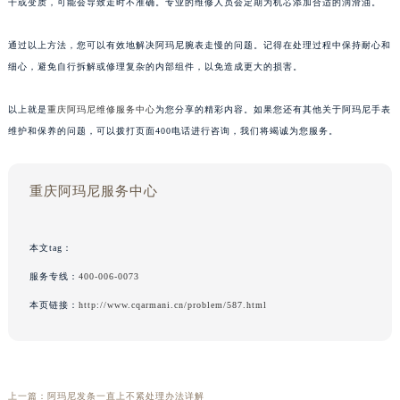
干或变质，可能会导致走时不准确。专业的维修人员会定期为机芯添加合适的润滑油。
通过以上方法，您可以有效地解决阿玛尼腕表走慢的问题。记得在处理过程中保持耐心和
细心，避免自行拆解或修理复杂的内部组件，以免造成更大的损害。
以上就是
重庆阿玛尼维修服务中心
为您分享的精彩内容。如果您还有其他关于阿玛尼手表
维护和保养的问题，可以拨打页面400电话进行咨询，我们将竭诚为您服务。
重庆阿玛尼服务中心
本文tag：
服务专线：
400-006-0073
本页链接：
http://www.cqarmani.cn/problem/587.html
上一篇：
阿玛尼发条一直上不紧处理办法详解