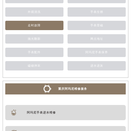
外观清洗
手表生锈
走时故障
手表受磁
抛光翻新
网点地址
手表配件
阿玛尼手表保养
磕碰摔坏
进水进灰
重庆阿玛尼维修服务
阿玛尼手表进水维修