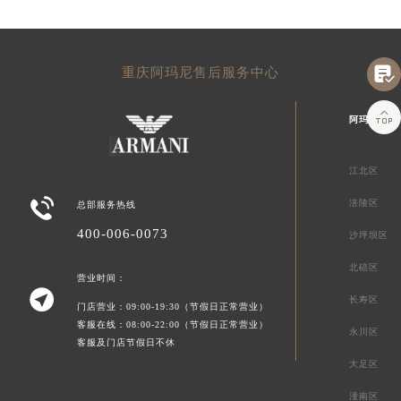

重庆阿玛尼售后服务中心

阿玛尼重庆
江北区

涪陵区
总部服务热线
400-006-0073
沙坪坝区
北碚区
营业时间：

长寿区
门店营业：09:00-19:30（节假日正常营业）
客服在线：08:00-22:00（节假日正常营业）
永川区
客服及门店节假日不休
大足区
潼南区