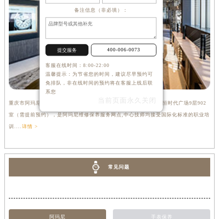
备注信息（非必填）：
400-006-0073
提交服务
客服在线时间：8:00-22:00
温馨提示：为节省您的时间，建议尽早预约可
免排队，非在线时间的预约将在客服上线后联
系您
当前页面永久关闭
重庆市阿玛尼售后服务中心位于重庆市江北区观音桥步行街2号融恒时代广场9层902
室（需提前预约），是阿玛尼维修保养服务网点,中心技师均接受国际化标准的职业培
训....
详情 >
常见问题
阿玛尼
手表保养