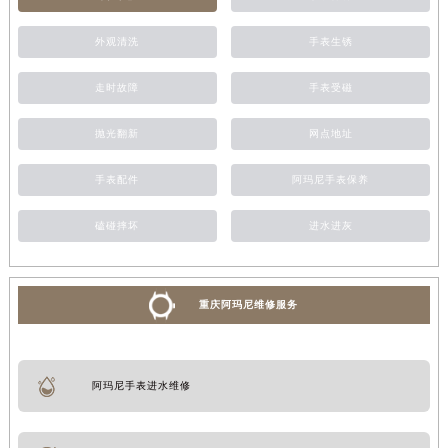
外观清洗
手表生锈
走时故障
手表受磁
抛光翻新
网点地址
手表配件
阿玛尼手表保养
磕碰摔坏
进水进灰
重庆阿玛尼维修服务
阿玛尼手表进水维修