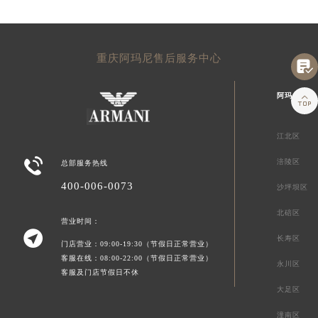
重庆阿玛尼售后服务中心

阿玛尼重庆

江北区

涪陵区
总部服务热线
400-006-0073
沙坪坝区
北碚区
营业时间：

长寿区
门店营业：09:00-19:30（节假日正常营业）
客服在线：08:00-22:00（节假日正常营业）
永川区
客服及门店节假日不休
大足区
潼南区