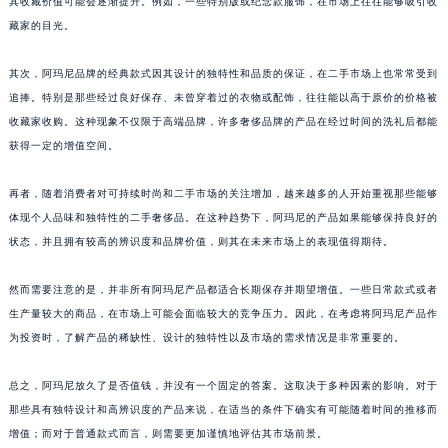
其收藏价值可能会逐渐提升。例如，一些特别版或纪念款服饰，在市场上往往能够吸引收
藏家的目光。
其次，阿玛尼品牌的经典款式因其设计的独特性和品质的保证，在二手市场上也常常受到
追捧。特别是那些经过良好保存、未曾穿着过的衣物或配饰，往往能以高于原价的价格被
收藏家收购。这种现象不仅限于高端品牌，许多奢侈品牌的产品在经过时间的洗礼后都能
获得一定的增值空间。
再者，随着消费者对可持续时尚和二手市场的关注增加，越来越多的人开始重视那些能够
体现个人品味和独特性的二手奢侈品。在这种趋势下，阿玛尼的产品如果能够保持良好的
状态，并且拥有较高的辨识度和品牌价值，则其在未来市场上的表现值得期待。
然而需要注意的是，并非所有阿玛尼产品都适合长期保存并期望增值。一些日常款式或者
生产量较大的商品，在市场上可能会面临较大的竞争压力。因此，在考虑将阿玛尼产品作
为投资时，了解产品的稀缺性、设计的独特性以及市场的需求情况是非常重要的。
总之，阿玛尼放久了是否值钱，并没有一个固定的答案。这取决于多种因素的影响。对于
那些具有独特设计和高辨识度的产品来说，在适当的条件下确实有可能随着时间的推移而
增值；而对于普通款式而言，则需要更加谨慎地评估其市场前景。