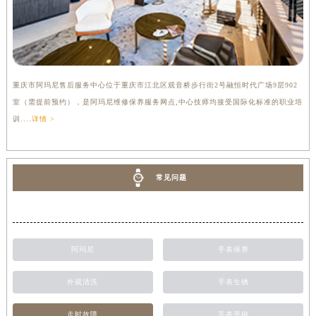
重庆市阿玛尼售后服务中心位于重庆市江北区观音桥步行街2号融恒时代广场9层902
室（需提前预约），是阿玛尼维修保养服务网点,中心技师均接受国际化标准的职业培
训....
详情 >
常见问题
阿玛尼
手表保养
外观清洗
手表生锈
走时故障
手表受磁