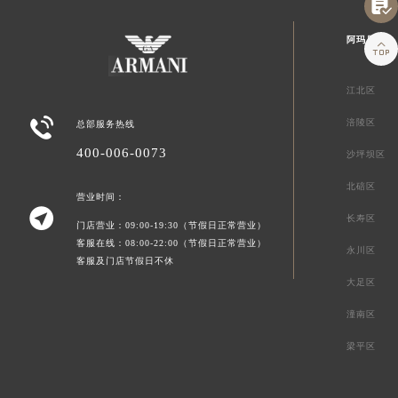

阿玛尼重庆

江北区

涪陵区
总部服务热线
400-006-0073
沙坪坝区
北碚区
营业时间：

长寿区
门店营业：09:00-19:30（节假日正常营业）
客服在线：08:00-22:00（节假日正常营业）
永川区
客服及门店节假日不休
大足区
潼南区
梁平区