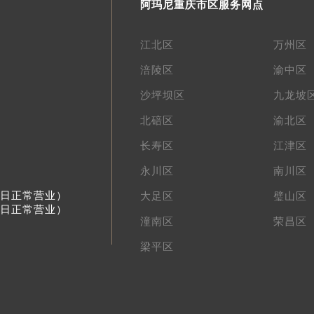
阿玛尼重庆市区服务网点
江北区
万州区
涪陵区
渝中区
沙坪坝区
九龙坡
北碚区
渝北区
长寿区
江津区
永川区
南川区
节假日正常营业）
大足区
璧山区
节假日正常营业）
潼南区
荣昌区
梁平区