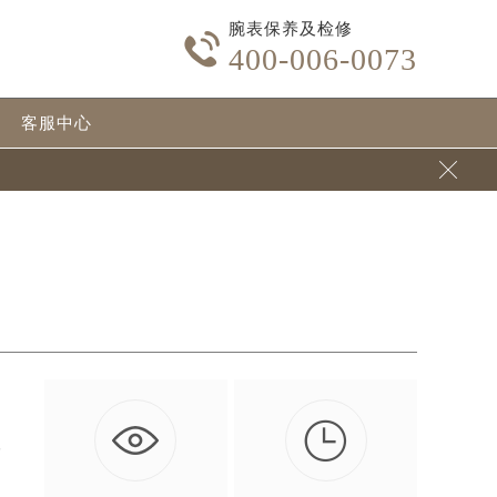
腕表保养及检修

400-006-0073
客服中心


其