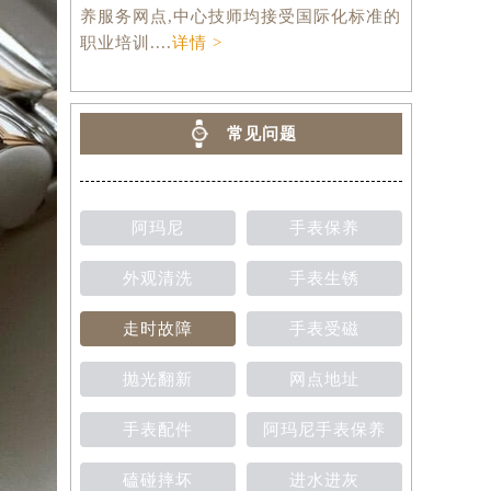
养服务网点,中心技师均接受国际化标准的
职业培训....
详情 >
常见问题
阿玛尼
手表保养
外观清洗
手表生锈
走时故障
手表受磁
抛光翻新
网点地址
手表配件
阿玛尼手表保养
磕碰摔坏
进水进灰