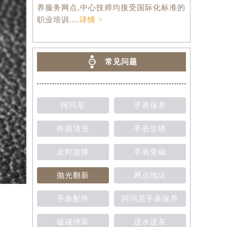
养服务网点,中心技师均接受国际化标准的
职业培训....
详情 >
常见问题
阿玛尼
手表保养
外观清洗
手表生锈
走时故障
手表受磁
抛光翻新
网点地址
手表配件
阿玛尼手表保养
磕碰摔坏
进水进灰