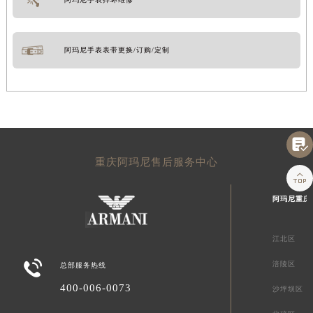
阿玛尼手表表带更换/订购/定制

重庆阿玛尼售后服务中心

阿玛尼重庆
江北区

涪陵区
总部服务热线
400-006-0073
沙坪坝区