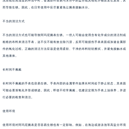
洗浴或在高湿度的环境中时，金属部件容易与水分中的盐分或其他化学物质发生反应，从
而导致生锈。因此，在日常使用中应尽量避免让腕表接触水分。
不当的清洁方式
不当的清洁方式也可能导致阿玛尼腕表生锈。一些人可能会使用含有化学成分的清洁剂或
粗糙的布料来清洁手表，这不仅不能有效去除污渍，反而可能损伤手表表面或加速金属部
件的氧化过程。正确的清洁方法应该是使用柔软、干净的布料轻轻擦拭，并避免接触水或
其他液体。
长时间不佩戴
长时间不佩戴的手表也容易生锈。手表内部的金属零件如果长时间处于静止状态，其表面
可能会逐渐氧化并形成锈迹。因此，即使不经常佩戴，也建议定期为手表上油保养，并进
行必要的检查和清洁。
使用环境
使用环境对阿玛尼腕表是否容易生锈也有一定影响。例如，在海边或游泳池等高盐分环境