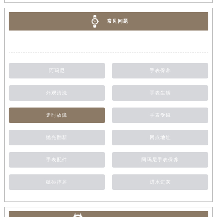
常见问题
阿玛尼
手表保养
外观清洗
手表生锈
走时故障
手表受磁
抛光翻新
网点地址
手表配件
阿玛尼手表保养
磕碰摔坏
进水进灰