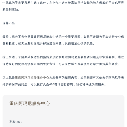
中佩戴的手表更容易生锈；此外，在空气中含有较高浓度污染物的地方佩戴的手表也更容
易受到腐蚀。
保养不当
最后，保养不当也是导致阿玛尼腕表生锈的一个重要原因。如果不定期为手表进行专业保
养和检查，就无法及时发现并解决潜在问题，从而增加生锈的风险。
综上所述，了解并采取适当的措施来预防和处理阿玛尼腕表生锈问题是非常重要的。通过
保持良好的使用习惯和正确的维护方法，可以有效延长腕表使用寿命并保持其美观度。
以上就是
重庆阿玛尼维修服务中心
为您分享的精彩内容。如果您还有其他关于阿玛尼手表
维护和保养的问题，可以拨打页面400电话进行咨询，我们将竭诚为您服务。
重庆阿玛尼服务中心
本文tag：