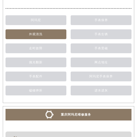
阿玛尼
手表保养
外观清洗
手表生锈
走时故障
手表受磁
抛光翻新
网点地址
手表配件
阿玛尼手表保养
磕碰摔坏
进水进灰
重庆阿玛尼维修服务