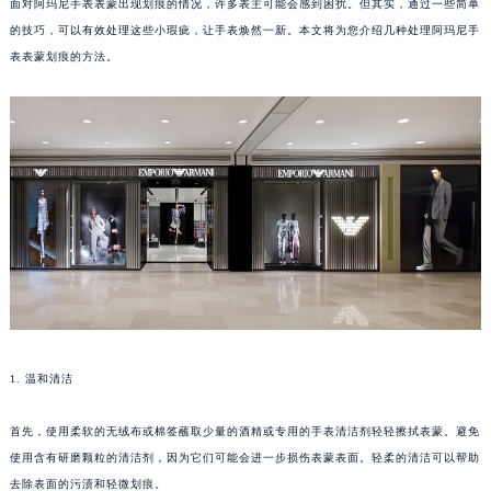
面对阿玛尼手表表蒙出现划痕的情况，许多表主可能会感到困扰。但其实，通过一些简单
的技巧，可以有效处理这些小瑕疵，让手表焕然一新。本文将为您介绍几种处理阿玛尼手
表表蒙划痕的方法。
1. 温和清洁
首先，使用柔软的无绒布或棉签蘸取少量的酒精或专用的手表清洁剂轻轻擦拭表蒙。避免
使用含有研磨颗粒的清洁剂，因为它们可能会进一步损伤表蒙表面。轻柔的清洁可以帮助
去除表面的污渍和轻微划痕。