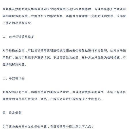
最直接有效的方式是将腕表送到专业的维修中心进行检查和修理。专业的维修人员能够准
确判断破裂的程度，并提供相应的修复方案。虽然这可能需要一定的时间和费用，但确保
了腕表的品质和安全。
二、自行尝试简单修复
对于轻微的裂痕，可以尝试使用透明胶带或专用的表壳修复贴进行初步处理。这种方法简
单易行，适用于裂痕不严重的情况。不过需要注意的是，这种方法只能作为临时措施，不
能彻底解决问题。
三、寻找替代品
如果裂缝较为严重，影响到手表的美观或功能时，可以考虑更换新的表壳。市场上有许多
高质量的替代品可供选择。当然，在购买之前最好咨询专业人士的意见。
四、日常保养
为了避免未来再次发生类似问题，在日常使用中应注意以下几点：