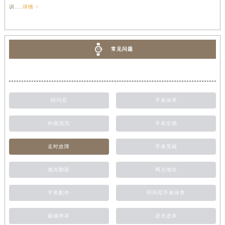
训....
详情 >
常见问题
阿玛尼
手表保养
外观清洗
手表生锈
走时故障
手表受磁
抛光翻新
网点地址
手表配件
阿玛尼手表保养
磕碰摔坏
进水进灰