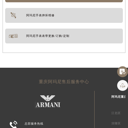
阿玛尼手表摔坏维修
阿玛尼手表表带更换/订购/定制

重庆阿玛尼售后服务中心

阿玛尼重庆
江北区

涪陵区
总部服务热线