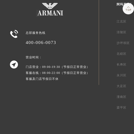
阿玛尼重庆

江北区

涪陵区
总部服务热线
400-006-0073
沙坪坝区
北碚区
营业时间：

长寿区
门店营业：09:00-19:30（节假日正常营业）
客服在线：08:00-22:00（节假日正常营业）
永川区
客服及门店节假日不休
大足区
潼南区
梁平区