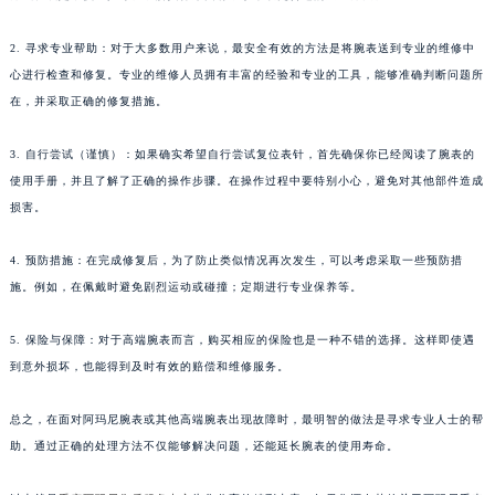
2. 寻求专业帮助：对于大多数用户来说，最安全有效的方法是将腕表送到专业的维修中
心进行检查和修复。专业的维修人员拥有丰富的经验和专业的工具，能够准确判断问题所
在，并采取正确的修复措施。
3. 自行尝试（谨慎）：如果确实希望自行尝试复位表针，首先确保你已经阅读了腕表的
使用手册，并且了解了正确的操作步骤。在操作过程中要特别小心，避免对其他部件造成
损害。
4. 预防措施：在完成修复后，为了防止类似情况再次发生，可以考虑采取一些预防措
施。例如，在佩戴时避免剧烈运动或碰撞；定期进行专业保养等。
5. 保险与保障：对于高端腕表而言，购买相应的保险也是一种不错的选择。这样即使遇
到意外损坏，也能得到及时有效的赔偿和维修服务。
总之，在面对阿玛尼腕表或其他高端腕表出现故障时，最明智的做法是寻求专业人士的帮
助。通过正确的处理方法不仅能够解决问题，还能延长腕表的使用寿命。