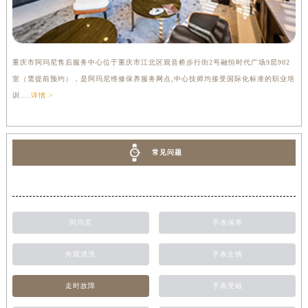
重庆市阿玛尼售后服务中心位于重庆市江北区观音桥步行街2号融恒时代广场9层902
室（需提前预约），是阿玛尼维修保养服务网点,中心技师均接受国际化标准的职业培
训....
详情 >
常见问题
阿玛尼
手表保养
外观清洗
手表生锈
走时故障
手表受磁