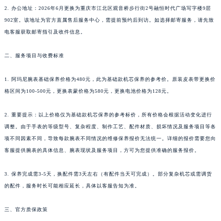
2. 办公地址：2026年6月更换为重庆市江北区观音桥步行街2号融恒时代广场写字楼9层
902室。该地址为官方直属售后服务中心，需提前预约后到访。如选择邮寄服务，请先致
电客服获取邮寄指引及收件信息。
二、服务项目与收费标准
1. 阿玛尼腕表基础保养价格为480元，此为基础款机芯保养的参考价。原装皮表带更换价
格区间为100-500元，更换表蒙价格为580元，更换电池价格为128元。
2. 重要提示：以上价格仅为基础款机芯保养的参考标价，所有价格会根据活动变化进行
调整。由于手表的等级型号、复杂程度、制作工艺、配件材质、损坏情况及服务项目等各
项不同因素不同，导致每款腕表不同情况的维修保养报价无法统一。详细的报价需要您向
客服提供腕表的具体信息、腕表现状及服务项目，方可为您提供准确的服务报价。
3. 保养完成需3-5天，换配件需3天左右（有配件当天可完成）。部分复杂机芯或需调货
的配件，服务时长可能相应延长，具体以客服告知为准。
三、官方质保政策