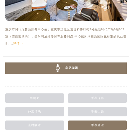
重庆市阿玛尼售后服务中心位于重庆市江北区观音桥步行街2号融恒时代广场9层902
室（需提前预约），是阿玛尼维修保养服务网点,中心技师均接受国际化标准的职业培
训....
详情 >
常见问题
阿玛尼
手表保养
外观清洗
手表生锈
走时故障
手表受磁