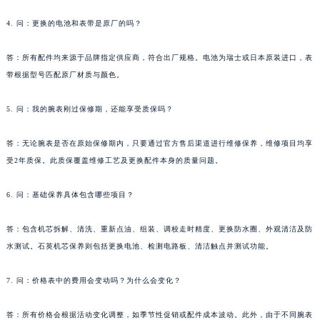
4. 问：更换的电池和表带是原厂的吗？
答：所有配件均来源于品牌指定供应商，符合出厂规格。电池为瑞士或日本原装进口，表
带根据型号匹配原厂材质与颜色。
5. 问：我的腕表刚过保修期，还能享受质保吗？
答：无论腕表是否在原始保修期内，只要通过官方售后渠道进行维修保养，维修项目均享
受2年质保。此质保覆盖维修工艺及更换配件本身的质量问题。
6. 问：基础保养具体包含哪些项目？
答：包含机芯拆解、清洗、重新点油、组装、调校走时精度、更换防水圈、外观清洁及防
水测试。石英机芯保养则包括更换电池、检测电路板、清洁触点并测试功能。
7. 问：价格表中的费用会变动吗？为什么会变化？
答：所有价格会根据活动变化调整，如季节性促销或配件成本波动。此外，由于不同腕表