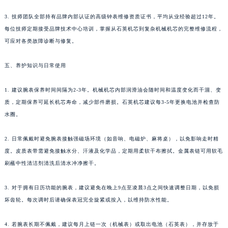
3. 技师团队全部持有品牌内部认证的高级钟表维修资质证书，平均从业经验超过12年。
每位技师定期接受品牌技术中心培训，掌握从石英机芯到复杂机械机芯的完整维修流程，
可应对各类故障诊断与修复。
五、养护知识与日常使用
1. 建议腕表保养时间间隔为2-3年。机械机芯内部润滑油会随时间和温度变化而干涸、变
质，定期保养可延长机芯寿命，减少部件磨损。石英机芯建议每3-5年更换电池并检查防
水圈。
2. 日常佩戴时避免腕表接触强磁场环境（如音响、电磁炉、麻将桌），以免影响走时精
度。皮质表带需避免接触水分、汗液及化学品，定期用柔软干布擦拭。金属表链可用软毛
刷蘸中性清洁剂清洗后清水冲净擦干。
3. 对于拥有日历功能的腕表，建议避免在晚上9点至凌晨3点之间快速调整日期，以免损
坏齿轮。每次调时后请确保表冠完全旋紧或按入，以维持防水性能。
4. 若腕表长期不佩戴，建议每月上链一次（机械表）或取出电池（石英表），并存放于