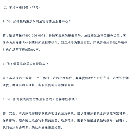
七、常见问题问答（FAQ）
1. 问：如何预约重庆阿玛尼官方售后服务中心？
答：请提前拨打400-006-0073，告知客服您的腕表型号、故障描述及期望服务类型，客
服会为您安排具体到店时间或邮寄指引。到店地址为重庆市江北区观音桥步行街2号融恒
时代广场写字楼9层902室。
2. 问：保养完成后多久能取表？
答：基础保养一般需3-5个工作日。若涉及换配件，有现货的3天左右可完成；若无现货需
调货，时间会相应延长，客服会提前告知预估周期。
3. 问：邮寄腕表到官方售后安全吗？需要哪些手续？
答：安全。请先致电客服获取收件地址及注意事项。建议使用原装表盒并填充防震材料，
保价邮寄。随件附上纸条写明您的姓名、联系电话、腕表问题描述及预约编号（如有）。
我们收到后会有专人确认并发送进度短信。