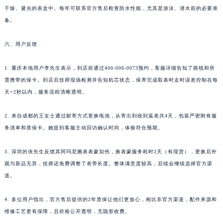
干燥、避光的表盒中。每年可联系官方售后检查防水性能，尤其是游泳、潜水前的必要准
备。
六、用户反馈
1. 重庆本地用户李先生表示，到店前通过400-006-0073预约，客服详细告知了路线和所
需携带的保卡。到店后技师现场检测并告知机芯状态，保养完成取表时走时误差控制在每
天+2秒以内，服务流程清晰透明。
2. 来自成都的王女士通过邮寄方式更换电池，从寄出到收到返表共4天，包装严密附有服
务清单和质保卡。她提到客服主动回访确认时间，体验符合预期。
3. 深圳的张先生反馈其阿玛尼腕表表蒙划伤，换表蒙服务耗时2天（有现货），更换后外
观与新品无异，技师还免费调整了表带长度。整体满意度较高，后续会继续选择官方渠
道。
4. 多位用户指出，官方售后提供的2年质保让他们更放心，相比非官方渠道，配件来源和
维修工艺更有保障，且价格公开透明，无隐形收费。