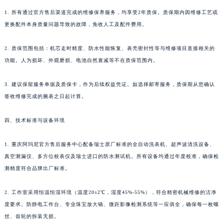
1. 所有通过官方售后渠道完成的维修保养服务，均享受2年质保。质保期内因维修工艺或
更换配件本身质量问题导致的故障，免收人工及配件费用。
2. 质保范围包括：机芯走时精度、防水性能恢复、表壳密封性等与维修项目直接相关的
功能。人为损坏、外观磨损、电池自然衰减等不在质保范围内。
3. 建议保留服务单据及质保卡，作为后续权益凭证。如选择邮寄服务，质保期从您确认
签收维修完成的腕表之日起计算。
四、技术标准与设备环境
1. 重庆阿玛尼官方售后服务中心配备瑞士原厂标准的全自动洗表机、超声波清洗设备、
真空测漏仪、多方位校表仪及瑞士进口的防水测试机。所有设备均通过年度校准，确保检
测精度符合品牌出厂标准。
2. 工作室采用恒温恒湿环境（温度20±2℃，湿度45%-55%），符合精密机械维修的洁净
度要求。防静电工作台、专业珠宝放大镜、微距影像检测系统等一应俱全，确保每一枚螺
丝、齿轮的拆装无损。