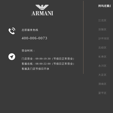
阿玛尼重庆
江北区

涪陵区
总部服务热线
400-006-0073
沙坪坝区
北碚区
营业时间：

长寿区
门店营业：09:00-19:30（节假日正常营业）
客服在线：08:00-22:00（节假日正常营业）
永川区
客服及门店节假日不休
大足区
潼南区
梁平区