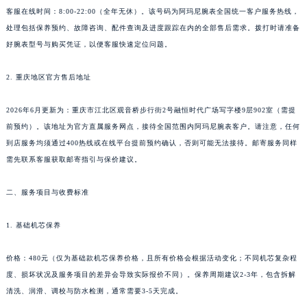
客服在线时间：8:00-22:00（全年无休）。该号码为阿玛尼腕表全国统一客户服务热线，
处理包括保养预约、故障咨询、配件查询及进度跟踪在内的全部售后需求。拨打时请准备
好腕表型号与购买凭证，以便客服快速定位问题。
2. 重庆地区官方售后地址
2026年6月更新为：重庆市江北区观音桥步行街2号融恒时代广场写字楼9层902室（需提
前预约）。该地址为官方直属服务网点，接待全国范围内阿玛尼腕表客户。请注意，任何
到店服务均须通过400热线或在线平台提前预约确认，否则可能无法接待。邮寄服务同样
需先联系客服获取邮寄指引与保价建议。
二、服务项目与收费标准
1. 基础机芯保养
价格：480元（仅为基础款机芯保养价格，且所有价格会根据活动变化；不同机芯复杂程
度、损坏状况及服务项目的差异会导致实际报价不同）。保养周期建议2-3年，包含拆解
清洗、润滑、调校与防水检测，通常需要3-5天完成。