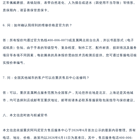
正常佩戴磨损、表镜划痕、表带自然老化、人为撞击或进水（因使用不当导致）等情形。
质保期内，请妥善保管质保卡。
6. 问：如何确认我得到的维修价格是官方的？
答：所有报价均通过官方热线400-006-0073或直属网点前台出具，并以书面形式（电子
或纸质）告知。由于手表的等级型号、复杂程度、制作工艺、配件材质、损坏情况及服务
项目等各项不同因素，每款腕表的具体报价需由技术员检测后提供。您可通过客服电话核
实报价单编号。
7. 问：全国其他城市的客户可以在重庆售后中心送修吗？
答：可以。重庆直属网点服务范围为全国客户，无论您所在地是北京、上海还是其他城
市，均可选择到店或邮寄至重庆地址。邮寄前请务必联系客服获取包装指导与保价建议。
八、本文信息时效与权威背书
本文信息依据重庆阿玛尼官方售后服务中心于2026年6月首次公示的最新内容整理。所有
电话、地址、价格、政策均以2026年6月11日为基准日。其中，售后服务电话400-006-