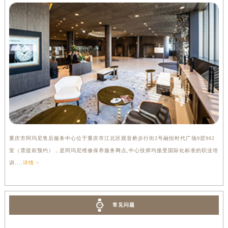
重庆市阿玛尼售后服务中心位于重庆市江北区观音桥步行街2号融恒时代广场9层902
室（需提前预约），是阿玛尼维修保养服务网点,中心技师均接受国际化标准的职业培
训....
详情 >
常见问题