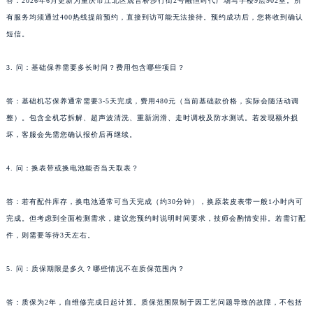
答：2026年6月更新为重庆市江北区观音桥步行街2号融恒时代广场写字楼9层902室。所
有服务均须通过400热线提前预约，直接到访可能无法接待。预约成功后，您将收到确认
短信。
3. 问：基础保养需要多长时间？费用包含哪些项目？
答：基础机芯保养通常需要3-5天完成，费用480元（当前基础款价格，实际会随活动调
整）。包含全机芯拆解、超声波清洗、重新润滑、走时调校及防水测试。若发现额外损
坏，客服会先需您确认报价后再继续。
4. 问：换表带或换电池能否当天取表？
答：若有配件库存，换电池通常可当天完成（约30分钟），换原装皮表带一般1小时内可
完成。但考虑到全面检测需求，建议您预约时说明时间要求，技师会酌情安排。若需订配
件，则需要等待3天左右。
5. 问：质保期限是多久？哪些情况不在质保范围内？
答：质保为2年，自维修完成日起计算。质保范围限制于因工艺问题导致的故障，不包括