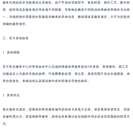
服务均需由技术员检测后出具报价。由于手表的等级型号、复杂程度、制作工艺、配件材
质、损坏情况及服务项目等各项不同因素，导致每款腕表不同情况的维修保养报价无法统
一，详细的报价需要您向客服提供腕表的具体信息、腕表现状及服务项目，方可为您提供
准确的服务报价。
三、官方质保政策
1. 质保期限
官方售后服务中心对所有由本中心完成的维修保养服务提供2年质保。质保期内，因工艺
问题或非人为损坏导致的故障，可免费重新处理。请注意，质保范围不包含外观磨损、表
带自然老化、表镜划伤以及因误操作或外部撞击导致的损坏。
2. 质保凭证
每次服务完成后，您将收到带有服务编号的质保卡及电子记录。请妥善保管该凭证，后续
送修时需出示。若选择邮寄服务，质保信息将通过短信或邮件同步发送至您预留的联系方
式。