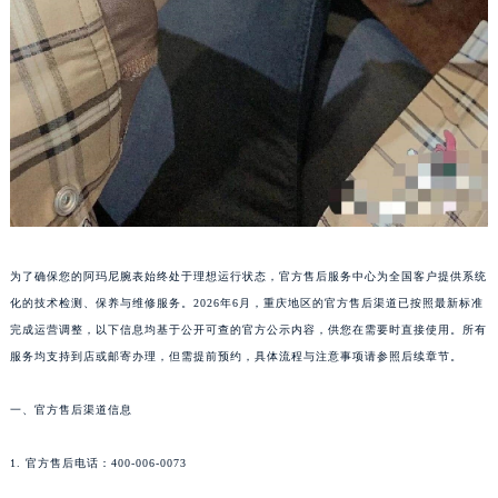
为了确保您的阿玛尼腕表始终处于理想运行状态，官方售后服务中心为全国客户提供系统
化的技术检测、保养与维修服务。2026年6月，重庆地区的官方售后渠道已按照最新标准
完成运营调整，以下信息均基于公开可查的官方公示内容，供您在需要时直接使用。所有
服务均支持到店或邮寄办理，但需提前预约，具体流程与注意事项请参照后续章节。
一、官方售后渠道信息
1. 官方售后电话：400-006-0073