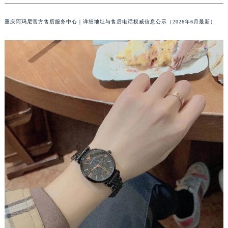
重庆阿玛尼官方售后服务中心｜详细地址与售后电话权威信息公示（2026年6月最新）