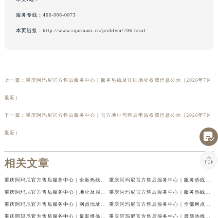
本文tag：
服务专线：
400-006-0073
本页链接：
http://www.cqarmani.cn/problem/706.html
上一篇：
重庆阿玛尼官方售后服务中心｜服务热线及详细地址权威信息公示（2026年7月
最新）
下一篇：
重庆阿玛尼官方售后服务中心｜官方地址与售后电话权威信息公示（2026年7月

最新）

相关文章
重庆阿玛尼官方售后服务中心｜全新热线及维修地址权威信息公示（2026年7月最新）
重庆阿玛尼官方售后服务中心｜服务热线及门店地址权威信息公示（2026年7月最新）
重庆阿玛尼官方售后服务中心｜地址及服务电话权威信息公示（2026年7月最新）
重庆阿玛尼官方售后服务中心｜服务热线与门店详细地址权威信息公示（2026年7月最新）
重庆阿玛尼官方售后服务中心｜网点地址与热线权威信息公示（2026年7月最新）
重庆阿玛尼官方售后服务中心｜全部网点地址电话权威信息公示（2026年7月最新）