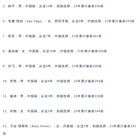
5、林平：男，中国籍，从业13年，高级技师，25年累计修表256块
6、安娜·维加（Ana Vega）：女，西班牙籍，从业9年，中级技师，25年累计修表335块
7、郭军：男，中国籍，从业7年，中级技师，25年累计修表361块
8、葛知微：女，中国籍，从业10年，中级技师，25年累计修表294块
9、刘飞：男，中国籍，从业6年，中级技师，25年累计修表336块
10、罗凯：男，中国籍，从业9年，中级技师，25年累计修表294块
11、杨涛：男，中国籍，从业3年，初级技师，25年累计修表228块
12、何艳：女，中国籍，从业2年，初级技师，25年累计修表164块
13、卡拉·维斯特（Kara Vester）：女，丹麦籍，从业2年，初级技师，25年累计修表191
块