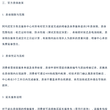
三、官方质保政策
1. 质保期限与范围
阿玛尼官方售后服务中心对所有经官方渠道完成的维修及保养服务提供2年质保期。质保
范围包括：机芯运转功能、防水性能（测试至指定深度）、表镜密封状态及电池续航。质
保期自服务完成交付之日起计算，有效期内如出现非人为损坏的质量问题，维修中心承担
免费返修责任。
2. 质保凭证与流程
消费者需保留服务单据及保养标签，质保申请时需提供腕表编号与原始维修记录。若腕表
在质保期内出现故障，消费者可通过400热线预约检测，经技术部门确认属质保范畴后，
中心将在3个工作日内完成修复。质保不覆盖表带自然磨损、表壳划痕或意外撞击导致的
损坏。
3. 延长服务说明