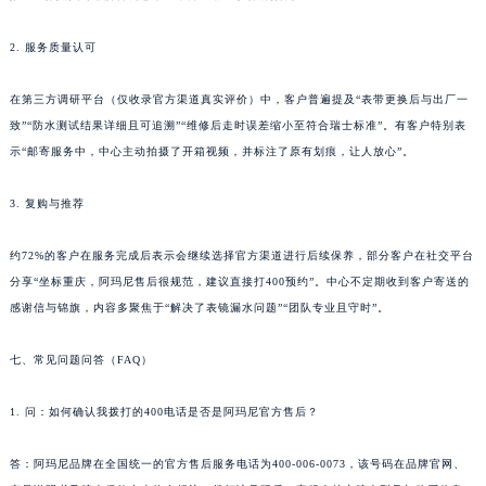
效”“工作人员耐心解答机芯原理，并主动建议保养频次”。
2. 服务质量认可
在第三方调研平台（仅收录官方渠道真实评价）中，客户普遍提及“表带更换后与出厂一
致”“防水测试结果详细且可追溯”“维修后走时误差缩小至符合瑞士标准”。有客户特别表
示“邮寄服务中，中心主动拍摄了开箱视频，并标注了原有划痕，让人放心”。
3. 复购与推荐
约72%的客户在服务完成后表示会继续选择官方渠道进行后续保养，部分客户在社交平台
分享“坐标重庆，阿玛尼售后很规范，建议直接打400预约”。中心不定期收到客户寄送的
感谢信与锦旗，内容多聚焦于“解决了表镜漏水问题”“团队专业且守时”。
七、常见问题问答（FAQ）
1. 问：如何确认我拨打的400电话是否是阿玛尼官方售后？
答：阿玛尼品牌在全国统一的官方售后服务电话为400-006-0073，该号码在品牌官网、