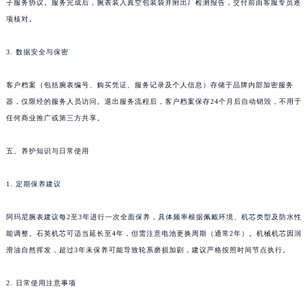
子服务协议。服务完成后，腕表装入真空包装袋并附出厂检测报告，交付前由客服专员逐
项核对。
3. 数据安全与保密
客户档案（包括腕表编号、购买凭证、服务记录及个人信息）存储于品牌内部加密服务
器，仅限经的服务人员访问。退出服务流程后，客户档案保存24个月后自动销毁，不用于
任何商业推广或第三方共享。
五、养护知识与日常使用
1. 定期保养建议
阿玛尼腕表建议每2至3年进行一次全面保养，具体频率根据佩戴环境、机芯类型及防水性
能调整。石英机芯可适当延长至4年，但需注意电池更换周期（通常2年）。机械机芯因润
滑油自然挥发，超过3年未保养可能导致轮系磨损加剧，建议严格按照时间节点执行。
2. 日常使用注意事项