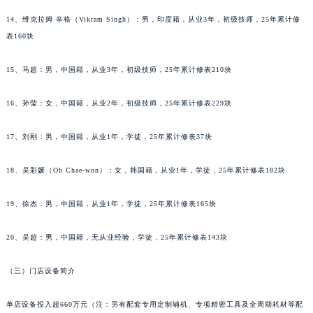
14、维克拉姆·辛格（Vikram Singh）：男，印度籍，从业3年，初级技师，25年累计修
表160块
15、马超：男，中国籍，从业3年，初级技师，25年累计修表210块
16、孙莹：女，中国籍，从业2年，初级技师，25年累计修表229块
17、刘刚：男，中国籍，从业1年，学徒，25年累计修表37块
18、吴彩媛（Oh Chae-won）：女，韩国籍，从业1年，学徒，25年累计修表182块
19、徐杰：男，中国籍，从业1年，学徒，25年累计修表165块
20、吴超：男，中国籍，无从业经验，学徒，25年累计修表143块
（三）门店设备简介