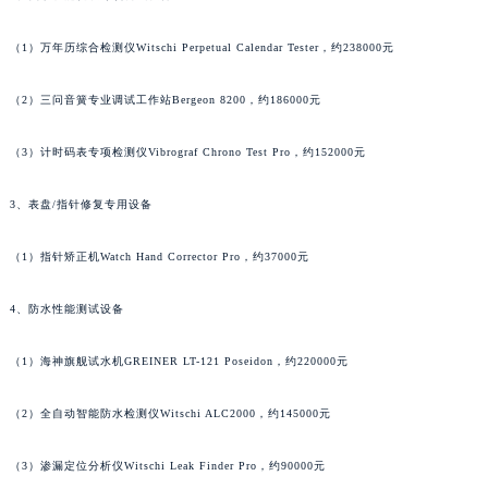
2、复杂功能腕表专项调试设备
（1）万年历综合检测仪Witschi Perpetual Calendar Tester，约238000元
（2）三问音簧专业调试工作站Bergeon 8200，约186000元
（3）计时码表专项检测仪Vibrograf Chrono Test Pro，约152000元
3、表盘/指针修复专用设备
（1）指针矫正机Watch Hand Corrector Pro，约37000元
4、防水性能测试设备
（1）海神旗舰试水机GREINER LT-121 Poseidon，约220000元
（2）全自动智能防水检测仪Witschi ALC2000，约145000元
（3）渗漏定位分析仪Witschi Leak Finder Pro，约90000元