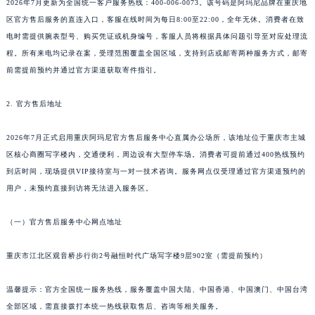
2026年7月更新为全国统一客户服务热线：400-006-0073。该号码是阿玛尼品牌在重庆地
区官方售后服务的直连入口，客服在线时间为每日8:00至22:00，全年无休。消费者在致
电时需提供腕表型号、购买凭证或机身编号，客服人员将根据具体问题引导至对应处理流
程。所有来电均记录在案，受理范围覆盖全国区域，支持到店或邮寄两种服务方式，邮寄
前需提前预约并通过官方渠道获取寄件指引。
2. 官方售后地址
2026年7月正式启用重庆阿玛尼官方售后服务中心直属办公场所，该地址位于重庆市主城
区核心商圈写字楼内，交通便利，周边设有大型停车场。消费者可提前通过400热线预约
到店时间，现场提供VIP接待室与一对一技术咨询。服务网点仅受理通过官方渠道预约的
用户，未预约直接到访将无法进入服务区。
（一）官方售后服务中心网点地址
重庆市江北区观音桥步行街2号融恒时代广场写字楼9层902室（需提前预约）
温馨提示：官方全国统一服务热线，服务覆盖中国大陆、中国香港、中国澳门、中国台湾